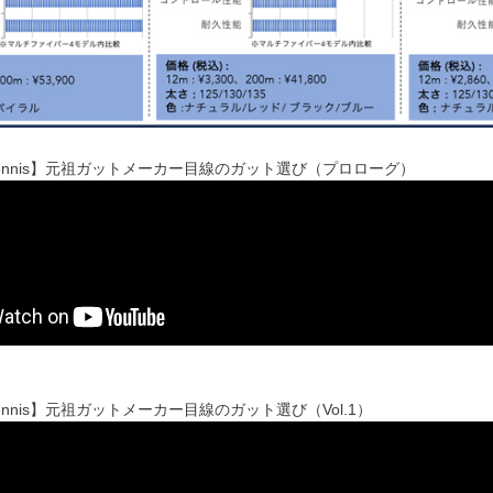
t Tennis】元祖ガットメーカー目線のガット選び（プロローグ）
t Tennis】元祖ガットメーカー目線のガット選び（Vol.1）