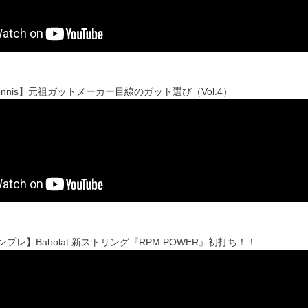
t Tennis】元祖ガットメーカー目線のガット選び（Vol.4）
sインプレ】Babolat 新ストリング『RPM POWER』初打ち！！