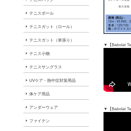
テニスボール
テニスガット（ロール）
テニスガット（単張り）
▼【Babola
テニス小物
テニスサングラス
UVケア・熱中症対策用品
体ケア用品
アンダーウェア
▼【Babola
ファイテン