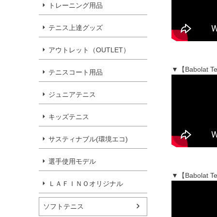
トレーニング用品
テニス上達グッズ
アウトレット（OUTLET）
▼【Babola
テニスコート用品
ジュニアテニス
キッズテニス
サスティナブル(環境エコ)
選手使用モデル
▼【Babola
ＬＡＦＩＮＯオリジナル
ソフトテニス