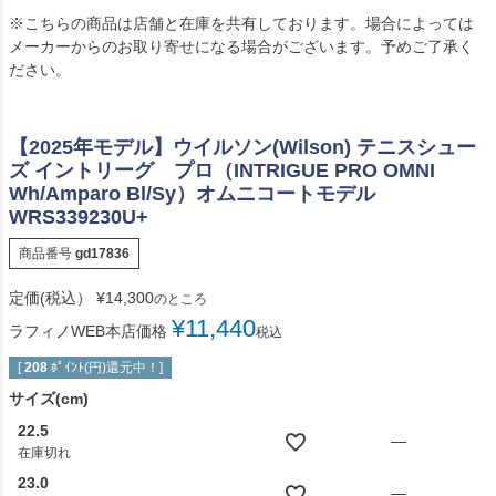
※こちらの商品は店舗と在庫を共有しております。場合によっては
メーカーからのお取り寄せになる場合がございます。予めご了承く
ださい。
【2025年モデル】ウイルソン(Wilson) テニスシュー
ズ イントリーグ プロ（INTRIGUE PRO OMNI
Wh/Amparo Bl/Sy）オムニコートモデル
WRS339230U+
商品番号
gd17836
定価(税込）
¥
14,300
のところ
¥
11,440
ラフィノWEB本店価格
税込
[
208
ﾎﾟｲﾝﾄ(円)還元中！]
サイズ(cm)
22.5
—
在庫切れ
23.0
—