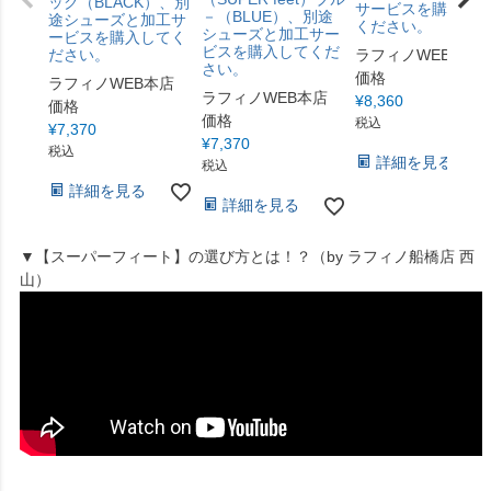
ック（BLACK）、別
サービスを購入し
－（BLUE）、別途
途シューズと加工サ
ください。
シューズと加工サー
ービスを購入してく
ビスを購入してくだ
ださい。
ラフィノWEB本店
さい。
価格
ラフィノWEB本店
ラフィノWEB本店
¥
8,360
価格
価格
税込
¥
7,370
¥
7,370
税込
詳細を見る
税込
詳細を見る
詳細を見る
▼【スーパーフィート】の選び方とは！？（by ラフィノ船橋店 西
山）