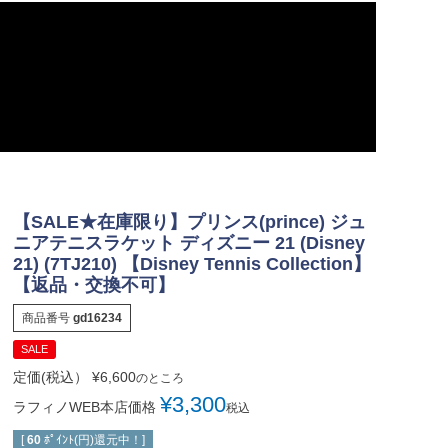
【SALE★在庫限り】プリンス(prince) ジュ
ニアテニスラケット ディズニー 21 (Disney
21) (7TJ210) 【Disney Tennis Collection】
【返品・交換不可】
商品番号
gd16234
SALE
定価(税込）
¥
6,600
のところ
¥
3,300
ラフィノWEB本店価格
税込
[
60
ﾎﾟｲﾝﾄ(円)還元中！]