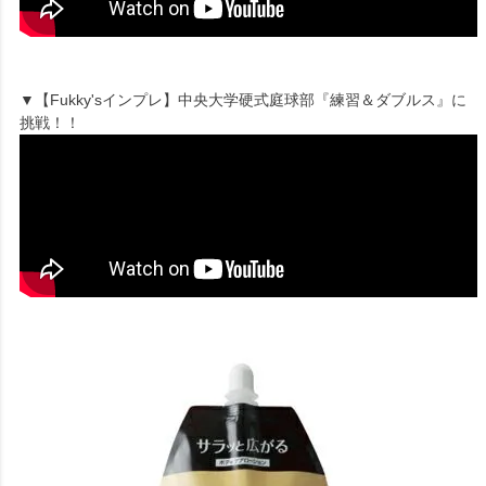
▼【Fukky'sインプレ】中央大学硬式庭球部『練習＆ダブルス』に
挑戦！！