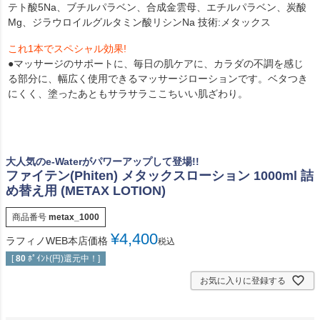
テト酸5Na、ブチルパラベン、合成金雲母、エチルパラベン、炭酸
Mg、ジラウロイルグルタミン酸リシンNa 技術:メタックス
これ1本でスペシャル効果!
●マッサージのサポートに、毎日の肌ケアに、カラダの不調を感じ
る部分に、幅広く使用できるマッサージローションです。ベタつき
にくく、塗ったあともサラサラここちいい肌ざわり。
大人気のe-Waterがパワーアップして登場!!
ファイテン(Phiten) メタックスローション 1000ml 詰
め替え用 (METAX LOTION)
商品番号
metax_1000
¥
4,400
ラフィノWEB本店価格
税込
[
80
ﾎﾟｲﾝﾄ(円)還元中！]
お気に入りに登録する