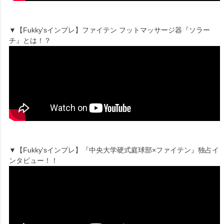
▼【Fukky'sインプレ】ファイテン フットマッサージ器『ソラー
チ』とは！？
▼【Fukky'sインプレ】『中央大学硬式庭球部×ファイテン』独占イ
ンタビュー！！