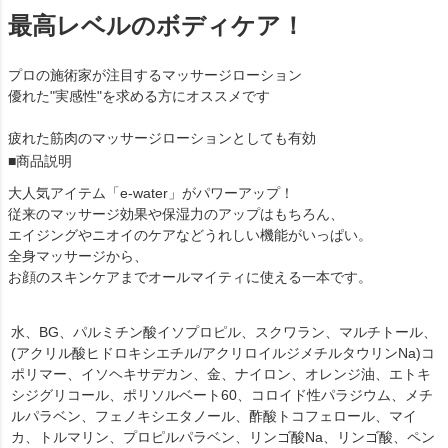
最高レベルのボディケア！
プロの施術家が注目するマッサージローション
優れた"実感性"を求める方にオススメです
疲れた筋肉のマッサージローションとしても有効
■商品説明
大人気アイテム「e-water」がパワーアップ！
従来のマッサージ効果や保湿力のアップはもちろん、
エイジングやニオイのケアなどうれしい機能がいっぱい。
全身マッサージから、
お顔のスキンケアまでオールマイティに使える一本です。
水、BG、パルミチン酸イソプロピル、スクワラン、マルチトール、
(アクリル酸ヒドロキシエチル/アクリロイルジメチルタウリンNa)コ
ポリマー、イソヘキサデカン、金、ナイロン、オレンジ油、エトキ
シジグリコール、ポリソルベート60、コロイド性パラジウム、メチ
ルパラベン、フェノキシエタノール、酢酸トコフェロール、マイ
カ、トルマリン、プロピルパラベン、リンゴ酸Na、リンゴ酸、ペン