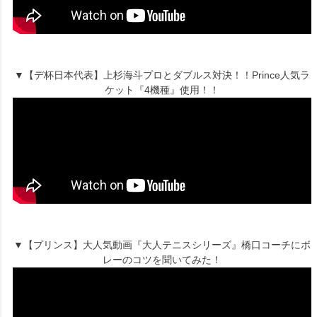
▼【デ杯日本代表】上杉海斗プロとダブルス対決！！Prince人気ラ
ケット『4機種』使用！！
▼【プリンス】大人気動画『大人テニスシリーズ』橋口コーチにボ
レーのコツを聞いてみた！