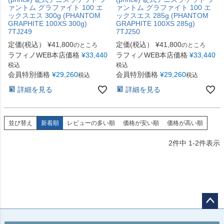
ァントム グラファイト 100 エ
ァントム グラファイト 100 エ
ックスエス 300g (PHANTOM
ックスエス 285g (PHANTOM
GRAPHITE 100XS 300g)
GRAPHITE 100XS 285g)
7TJ249
7TJ250
定価(税込）
¥
41,800
定価(税込）
¥
41,800
のところ
のところ
ラフィノWEB本店価格
¥
33,440
ラフィノWEB本店価格
¥
33,440
税込
税込
会員特別価格
¥
29,260
会員特別価格
¥
29,260
税込
税込
詳細を見る
詳細を見る
並び替え
新着順
レビューの多い順
価格が安い順
価格が高い順
2
件中
1
-
2
件表示
ペー