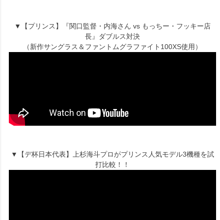
▼【プリンス】『関口監督・内海さん vs もっちー・フッキー店
長』ダブルス対決
（新作サングラス＆ファントムグラファイト100XS使用）
▼【デ杯日本代表】上杉海斗プロがプリンス人気モデル3機種を試
打比較！！