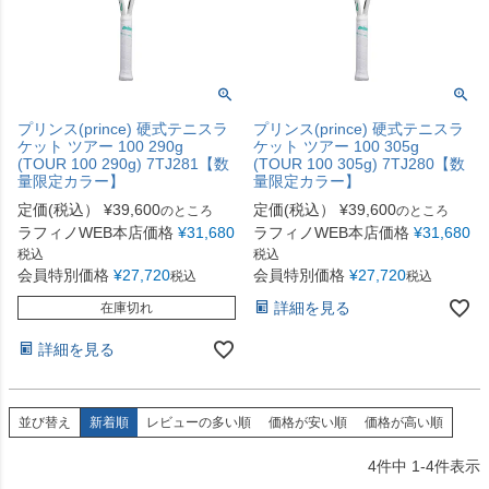
プリンス(prince) 硬式テニスラ
プリンス(prince) 硬式テニスラ
ケット ツアー 100 290g
ケット ツアー 100 305g
(TOUR 100 290g) 7TJ281【数
(TOUR 100 305g) 7TJ280【数
量限定カラー】
量限定カラー】
定価(税込）
¥
39,600
定価(税込）
¥
39,600
のところ
のところ
ラフィノWEB本店価格
¥
31,680
ラフィノWEB本店価格
¥
31,680
税込
税込
会員特別価格
¥
27,720
会員特別価格
¥
27,720
税込
税込
詳細を見る
在庫切れ
詳細を見る
並び替え
新着順
レビューの多い順
価格が安い順
価格が高い順
4
件中
1
-
4
件表示