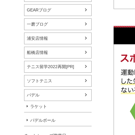
GEARブログ
一磨ブログ
浦安店情報
船橋店情報
テニス留学2022再開[PR]
ソフトテニス
パデル
ラケット
パデルボール