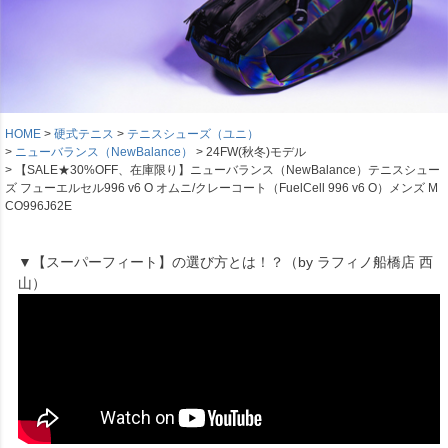
HOME
硬式テニス
テニスシューズ（ユニ）
ニューバランス（NewBalance）
24FW(秋冬)モデル
【SALE★30%OFF、在庫限り】ニューバランス（NewBalance）テニスシュー
ズ フューエルセル996 v6 O オムニ/クレーコート（FuelCell 996 v6 O）メンズ M
CO996J62E
▼【スーパーフィート】の選び方とは！？（by ラフィノ船橋店 西
山）