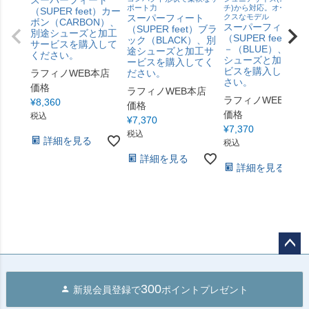
ポート力
チ)から対応。オーソド
（SUPER feet）カー
スーパーフィート
クスなモデル
ボン（CARBON）、
スーパーフィート
（SUPER feet）ブラ
別途シューズと加工
（SUPER feet）ブ
ック（BLACK）、別
サービスを購入して
－（BLUE）、別途
途シューズと加工サ
ください。
シューズと加工サ
ービスを購入してく
ビスを購入してく
ラフィノWEB本店
ださい。
さい。
価格
ラフィノWEB本店
ラフィノWEB本店
¥
8,360
価格
価格
税込
¥
7,370
¥
7,370
税込
詳細を見る
税込
詳細を見る
詳細を見る
ペー
ジト
300
新規会員登録で
ポイントプレゼント
ップ
へ