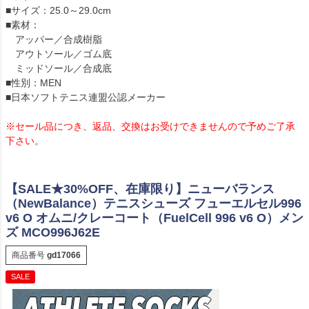
■サイズ：25.0～29.0cm
■素材：
アッパー／合成樹脂
アウトソール／ゴム底
ミッドソール／合成底
■性別：MEN
■日本ソフトテニス連盟公認メーカー
※セール品につき、返品、交換はお受けできませんので予めご了承
下さい。
【SALE★30%OFF、在庫限り】ニューバランス
（NewBalance）テニスシューズ フューエルセル996
v6 O オムニ/クレーコート（FuelCell 996 v6 O）メン
ズ MCO996J62E
商品番号
gd17066
SALE