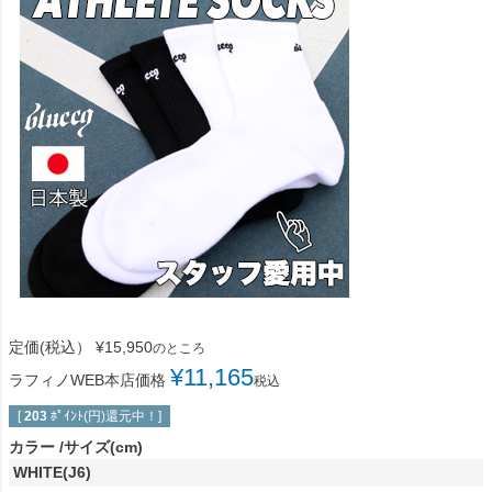
定価(税込）
¥
15,950
のところ
¥
11,165
ラフィノWEB本店価格
税込
[
203
ﾎﾟｲﾝﾄ(円)還元中！]
カラー
サイズ(cm)
WHITE(J6)