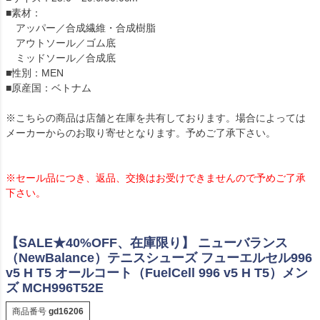
■素材：
アッパー／合成繊維・合成樹脂
アウトソール／ゴム底
ミッドソール／合成底
■性別：MEN
■原産国：ベトナム
※こちらの商品は店舗と在庫を共有しております。場合によっては
メーカーからのお取り寄せとなります。予めご了承下さい。
※セール品につき、返品、交換はお受けできませんので予めご了承
下さい。
【SALE★40%OFF、在庫限り】 ニューバランス
（NewBalance）テニスシューズ フューエルセル996
v5 H T5 オールコート（FuelCell 996 v5 H T5）メン
ズ MCH996T52E
商品番号
gd16206