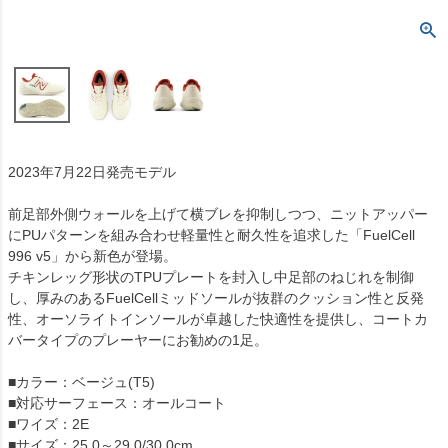
2023年7月22日発売モデル
前足部外側ウォールを上げて横ブレを抑制しつつ、ニットアッパー
にPUパターンを組み合わせ軽量性と耐久性を追求した「FuelCell
996 v5」から新色が登場。
チキンレッグ形状のTPUプレートを封入し中足部のねじれを制御
し、厚みのあるFuelCellミッドソールが抜群のクッション性と反発
性、オーソライトインソールが卓越した快適性を提供し、コートカ
バータイプのプレーヤーにお勧めの1足。
■カラー：ベージュ(T5)
■対応サーフェース：オールコート
■ワイズ：2E
■サイズ：25.0～29.0/30.0cm