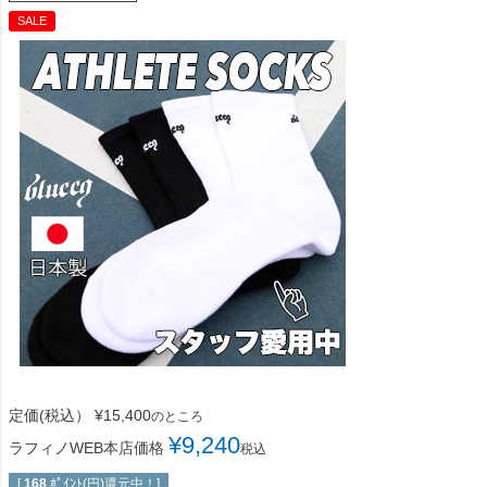
SALE
定価(税込）
¥
15,400
のところ
¥
9,240
ラフィノWEB本店価格
税込
[
168
ﾎﾟｲﾝﾄ(円)還元中！]