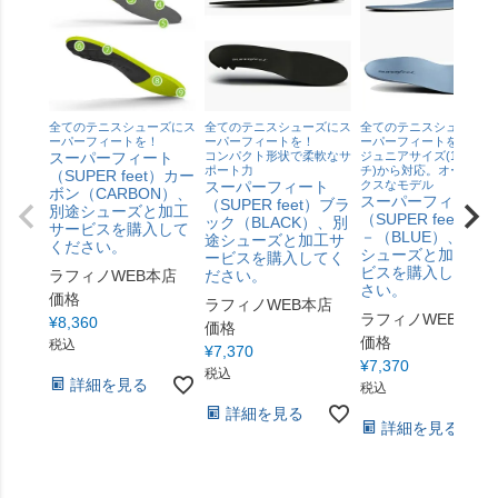
全てのテニスシューズにス
全てのテニスシューズにス
全てのテニスシューズに
ーパーフィートを！
ーパーフィートを！
ーパーフィートを！
スーパーフィート
コンパクト形状で柔軟なサ
ジュニアサイズ(17 セン
ポート力
チ)から対応。オーソド
（SUPER feet）カー
スーパーフィート
クスなモデル
ボン（CARBON）、
スーパーフィート
（SUPER feet）ブラ
別途シューズと加工
（SUPER feet）ブ
ック（BLACK）、別
サービスを購入して
－（BLUE）、別途
途シューズと加工サ
ください。
シューズと加工サ
ービスを購入してく
ビスを購入してく
ラフィノWEB本店
ださい。
さい。
価格
ラフィノWEB本店
ラフィノWEB本店
¥
8,360
価格
価格
税込
¥
7,370
¥
7,370
税込
詳細を見る
税込
詳細を見る
詳細を見る