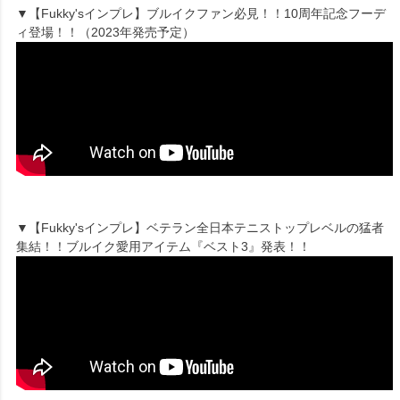
▼【Fukky'sインプレ】ブルイクファン必見！！10周年記念フーデ
ィ登場！！（2023年発売予定）
▼【Fukky'sインプレ】ベテラン全日本テニストップレベルの猛者
集結！！ブルイク愛用アイテム『ベスト3』発表！！