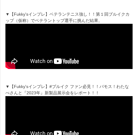
▼【Fukky'sインプレ】ベテランテニス強し！！第１回ブルイクカ
ップ（仮称）でベテラントップ選手に挑んだ結果。
▼【Fukky'sインプレ】#ブルイク ファン必見！！バモス！わたな
べさんと『2023年』新製品展示会をレポート！！