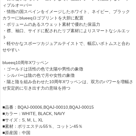
ィプルオーバー
・情熱の国スペインをイメージしたホワイト、ネイビー、ブラック
カラーにblueeqロゴプリントを大胆に配置
・ボリュームのあるスウェット素材で優れた保温力
・襟、袖口、サイドに配されたリブ素材によりスマートなシルエッ
ト
・軽やかなスポーツカジュアルテイストで、幅広いボトムスと合わ
せやすい
blueeq10周年Xワッペン
・ゴールドは活性の色で太陽や男性の象徴
・シルバーは陰の色で月や女性の象徴
・陽と陰を組み合わせた10周年Xワッペンは、双方のパワーを増幅さ
せ安定的に引き出す力の意味を持つ
■品番：BQAJ-00006,BQAJ-00010,BQAJ-00015
■カラー：WHITE, BLACK, NAVY
■サイズ：S, M, L, XL
■素材：ポリエステル55％、コットン45％
■原産国：中国