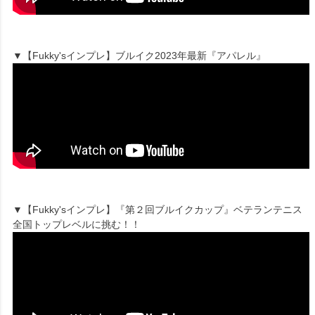
▼【Fukky'sインプレ】ブルイク2023年最新『アパレル』
▼【Fukky'sインプレ】『第２回ブルイクカップ』ベテランテニス
全国トップレベルに挑む！！