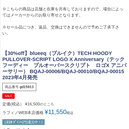
※こちらの商品は店舗と在庫を共有しておりますので、場合によっ
てはメーカーからのお取り寄せとなります。
※セール品につき、返品、交換はできませんので予めご了承下さ
い。
【30%off】blueeq（ブルイク）TECH HOODY
PULLOVER-SCRIPT LOGO X Anniversary（テック
フーディー プルオーバースクリプト ロゴX アニバ
ーサリー） BQAJ-00006/BQAJ-00010/BQAJ-00015
2023年4月発売
商品番号
gd15913
SALE
定価(税込）
¥
16,500
のところ
¥
11,550
ラフィノWEB本店価格
税込
[
210
ﾎﾟｲﾝﾄ(円)還元中！]