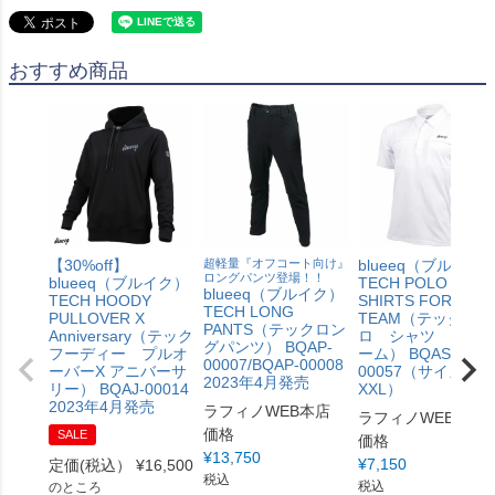
おすすめ商品
【30%off】
超軽量『オフコート向け』
blueeq（ブルイク
ロングパンツ登場！！
blueeq（ブルイク）
TECH POLO
blueeq（ブルイク）
TECH HOODY
SHIRTS FOR
TECH LONG
PULLOVER X
TEAM（テック ポ
PANTS（テックロン
Anniversary（テック
ロ シャツ FOR 
グパンツ） BQAP-
フーディー プルオ
ーム） BQAS-
00007/BQAP-00008
ーバーX アニバーサ
00057（サイズ S〜
2023年4月発売
リー） BQAJ-00014
XXL）
2023年4月発売
ラフィノWEB本店
ラフィノWEB本店
価格
SALE
価格
¥
13,750
¥
7,150
定価(税込）
¥
16,500
税込
税込
のところ