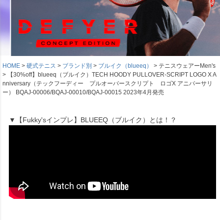
HOME
硬式テニス
ブランド別
ブルイク（blueeq）
テニスウェアーMen's
【30%off】blueeq（ブルイク）TECH HOODY PULLOVER-SCRIPT LOGO X A
nniversary（テックフーディー プルオーバースクリプト ロゴX アニバーサリ
ー） BQAJ-00006/BQAJ-00010/BQAJ-00015 2023年4月発売
▼【Fukky'sインプレ】BLUEEQ（ブルイク）とは！？