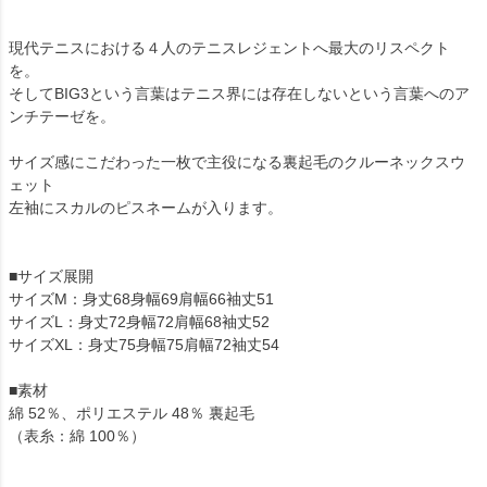
現代テニスにおける４人のテニスレジェントへ最大のリスペクト
を。
そしてBIG3という言葉はテニス界には存在しないという言葉へのア
ンチテーゼを。
サイズ感にこだわった一枚で主役になる裏起毛のクルーネックスウ
ェット
左袖にスカルのピスネームが入ります。
■サイズ展開
サイズM：身丈68身幅69肩幅66袖丈51
サイズL：身丈72身幅72肩幅68袖丈52
サイズXL：身丈75身幅75肩幅72袖丈54
■素材
綿 52％、ポリエステル 48％ 裏起毛
（表糸：綿 100％）