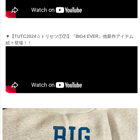
▼【TUTC2024☆トリセツ①⑦】『BIG4 EVER』他新作アイテム
続々登場！！