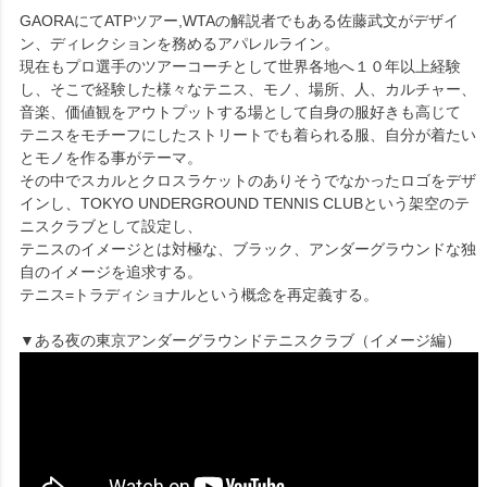
GAORAにてATPツアー,WTAの解説者でもある佐藤武文がデザイ
ン、ディレクションを務めるアパレルライン。
現在もプロ選手のツアーコーチとして世界各地へ１０年以上経験
し、そこで経験した様々なテニス、モノ、場所、人、カルチャー、
音楽、価値観をアウトプットする場として自身の服好きも高じて
テニスをモチーフにしたストリートでも着られる服、自分が着たい
とモノを作る事がテーマ。
その中でスカルとクロスラケットのありそうでなかったロゴをデザ
インし、TOKYO UNDERGROUND TENNIS CLUBという架空のテ
ニスクラブとして設定し、
テニスのイメージとは対極な、ブラック、アンダーグラウンドな独
自のイメージを追求する。
テニス=トラディショナルという概念を再定義する。
▼ある夜の東京アンダーグラウンドテニスクラブ（イメージ編）