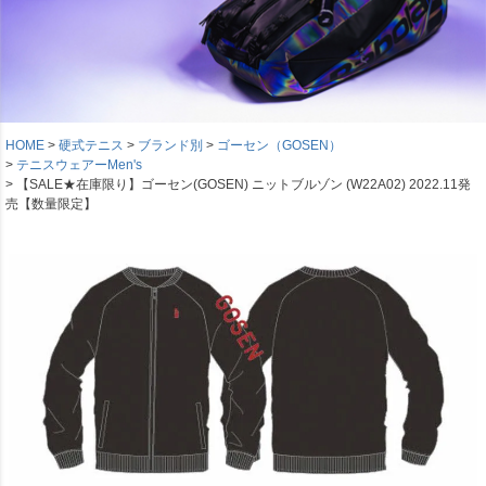
HOME
硬式テニス
ブランド別
ゴーセン（GOSEN）
テニスウェアーMen's
【SALE★在庫限り】ゴーセン(GOSEN) ニットブルゾン (W22A02) 2022.11発
売【数量限定】