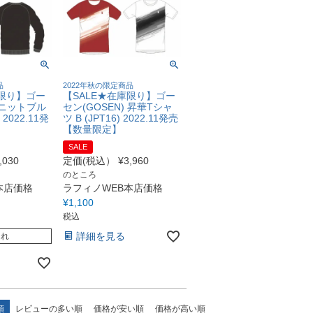
品
2022年秋の限定商品
庫限り】ゴー
【SALE★在庫限り】ゴー
) ニットブル
セン(GOSEN) 昇華Tシャ
 2022.11発
ツ B (JPT16) 2022.11発売
】
【数量限定】
SALE
,030
定価(税込）
¥
3,960
のところ
本店価格
ラフィノWEB本店価格
¥
1,100
税込
詳細を見る
切れ
順
レビューの多い順
価格が安い順
価格が高い順