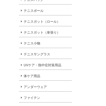
テニスボール
テニスガット（ロール）
テニスガット（単張り）
テニス小物
テニスサングラス
UVケア・熱中症対策用品
体ケア用品
アンダーウェア
ファイテン