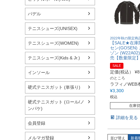
パデル
テニスシューズ(UNISEX)
2022年秋の限定商
【SALE★在
テニスシューズ(WOMEN)
セン(GOSEN
ゾン (W22A02)
テニスシューズ(Kids & Jr.)
売【数量限定
SALE
定価(税込）
¥
8
インソール
のところ
ラフィノWEB
硬式テニスガット (単張り)
¥
3,300
税込
硬式テニスガット (ロール/ノ
在庫
ンパケ)
詳細を見る
会員登録
メルマガ登録
並び替え
新着