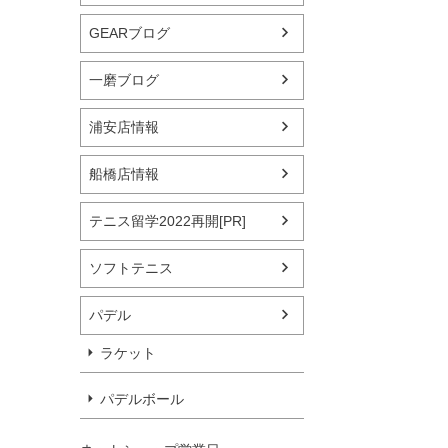
GEARブログ
一磨ブログ
浦安店情報
船橋店情報
テニス留学2022再開[PR]
ソフトテニス
パデル
ラケット
パデルボール