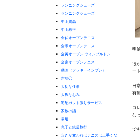
ランニングシューズ
ランニングシューズ
中上貴晶
中山昂平
全仏オープンテニス
全米オープンテニス
明
全英オープン ウィンブルドン
全豪オープンテニス
彼
動画（フッキーインプレ）
ー
吉鳥◯
日
大切な仕事
有
大坂なおみ
宅配ガット張りサービス
コ
家族の話
な
常足
息子と鉄道旅行
で
歩きが変わればテニスは上手くな