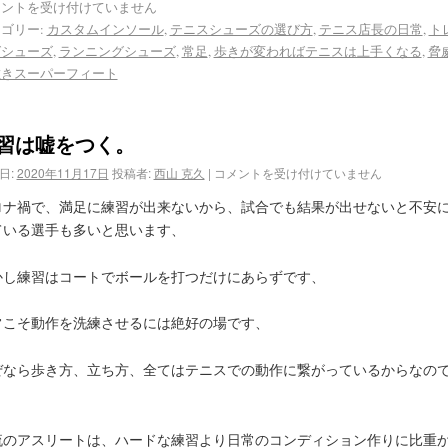
メントを受け付けていません
ゴリー:
カスタムインソール
,
テニスシューズの選び方
,
テニス店長の日常
,
ト
グシューズ
,
ランニングシューズ
,
常足
,
歩きが変わればテニスは上手くなる
,
脅
敷きスーパーフィート
習は嘘をつく。
日:
2020年11月17日
投稿者:
西山 克久
|
コメントを受け付けていません
ロナ禍で、満足に練習が出来ないから、試合でも結果が出せないと不安
ている選手も多いと思います、
かし練習はコートでボールを打つだけにあらずです、
常こそ動作を洗練させるには絶好の場です、
ぜなら歩き方、立ち方、全てはテニスでの動作に繋がっているからなの
、
流のアスリートは、ハードな練習より日常のコンディション作りに比重