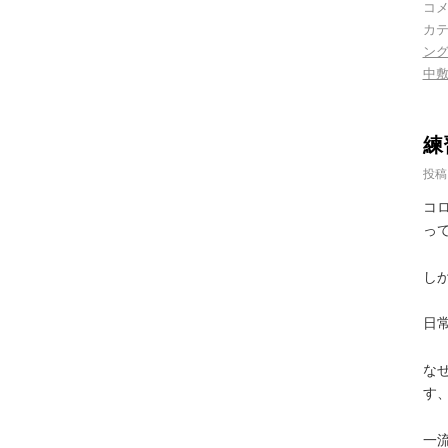
コ
カテ
ン
中
練
投稿
コ
っ
し
日
な
す
一