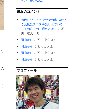
への一番の近道。
最近のコメント
80代になっても膝や腰の痛みがな
く元気にテニスを楽しんでいる
方々の唯一の共通点とは？
に
石
川 航大
より
？
岡山から
に
西山 克久
より
岡山から
に
とっしぃ
より
スリ
岡山から
に
西山 克久
より
岡山から
に
とっしぃ
より
力の
プロフィール
易く