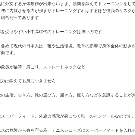
然に外旋する身体動作が出来ないまま、筋肉を鍛えてトレーニングをし
、逆に内旋させる力が強まりトレーニングすればするほど怪我のリスク
る場合だってあります、
響を受けやすい小中高時代のトレーニングは怖いのです、
も含めて現代の日本人は、靴や生活環境、教育の影響で身体全体の動き
方向です、
の象徴が猫背、肩こり、ストレートネックなど
旋力は鍛えても身につきません
段の生活、歩き方、靴の選び方、履き方、座り方などを意識することが
す、
はスーパーフィート、外旋力感覚が身につく唯一のインソールなのです
ニスの危険から身を守る為、テニスシューズにスーパーフィートを入れ