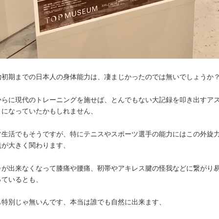
治初期までの日本人の身体能力は、凄まじかったのでは無いでしょうか
からに現代のトレーニングを施せば、とんでもない大記録を叩き出すア
トになっていたかもしれません、
常生活でもそうですが、特にテニスやスポーツ選手の能力にはこの外旋
無が大きく関わります、
レが出来なくなって膝痛や腰痛、靭帯やアキレス腱の怪我などに繋がり
っているとも、
も特別じゃ無いんです、本当は誰でも自然に出来ます、