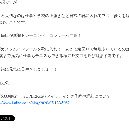
必須ですが、
しろ大切なのは仕事や学校の上履きなど日常の靴に入れて立つ、歩くを
続けることです、
日毎日が無識トレーニング、コレは一石二鳥！
がカスタムインソールを靴に入れて、あえて遠回りで毎晩歩いているの
00歳まで元気に仕事もテニスもできる様に外旋力を呼び醒ます為です。
一緒に元気に長生きしましょう！
山克久
5000突破！ SUPERfeetのフィッティング予約や詳細について
://www.lafino.co.jp/blog/2020/07/12/45082