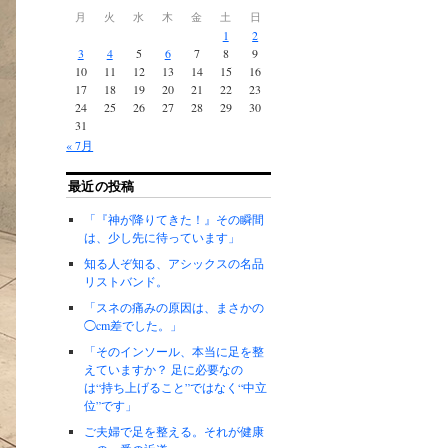
月
火
水
木
金
土
日
1
2
3
4
5
6
7
8
9
10
11
12
13
14
15
16
17
18
19
20
21
22
23
24
25
26
27
28
29
30
31
« 7月
最近の投稿
「『神が降りてきた！』その瞬間
は、少し先に待っています」
知る人ぞ知る、アシックスの名品
リストバンド。
「スネの痛みの原因は、まさかの
◯cm差でした。」
「そのインソール、本当に足を整
えていますか？ 足に必要なの
は“持ち上げること”ではなく“中立
位”です」
ご夫婦で足を整える。それが健康