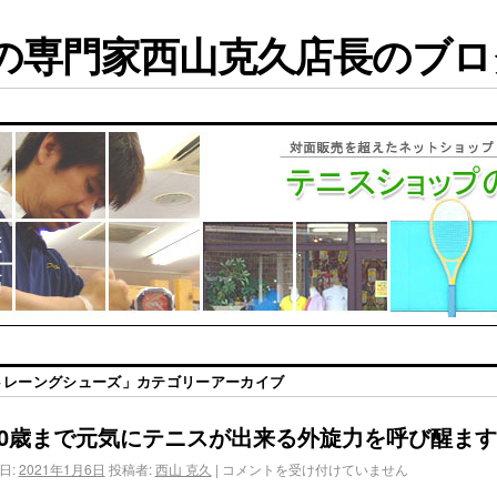
専門家西山克久店長のブログ
トレーングシューズ
」カテゴリーアーカイブ
00歳まで元気にテニスが出来る外旋力を呼び醒ます
日:
2021年1月6日
投稿者:
西山 克久
|
コメントを受け付けていません