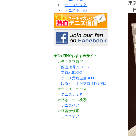
東
＞
テニスバック
「
＞
テニスボール
★LAFINOおすすめサイト
☆テニスブログ
西山店長のBLOG
アロハBLOG
テニス元気企画BLOG
ゆるっとオキブロ【軟庭魂】
☆テニスニュース
テニス．ＪＰ
☆空きコート検索
テニスベア
☆練習会検索
テニスオフ