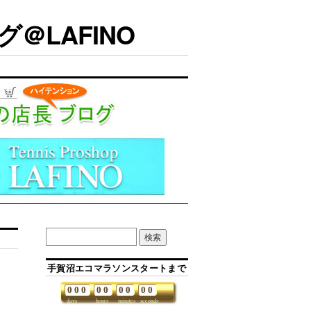
＠LAFINO
手賀沼エコマラソンスタートまで
0
0
0
0
0
0
0
0
0
days
hours
minutes
seconds