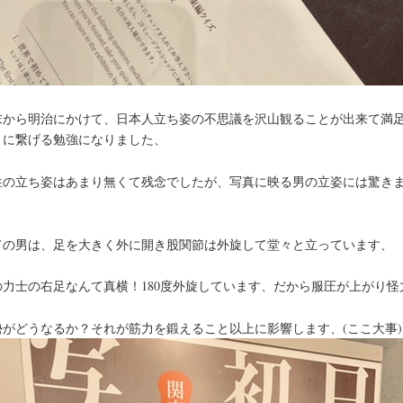
末から明治にかけて、日本人立ち姿の不思議を沢山観ることが出来て満
きに繋げる勉強になりました、
性の立ち姿はあまり無くて残念でしたが、写真に映る男の立姿には驚き
、
ての男は、足を大きく外に開き股関節は外旋して堂々と立っています、
の力士の右足なんて真横！180度外旋しています、だから服圧が上がり怪
勢がどうなるか？それが筋力を鍛えること以上に影響します、(ここ大事)