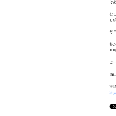
は
む
し
毎
私
1
ご
西
実績
http