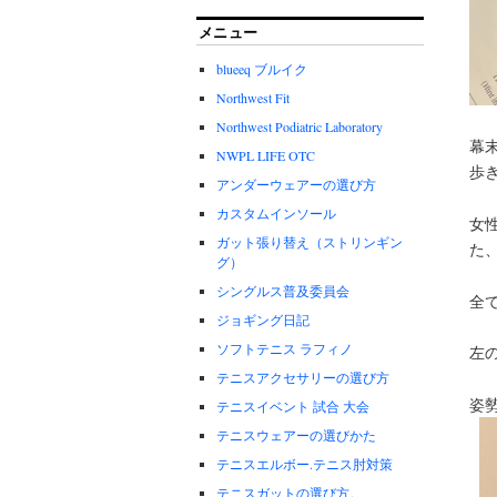
メニュー
blueeq ブルイク
Northwest Fit
Northwest Podiatric Laboratory
幕
NWPL LIFE OTC
歩
アンダーウェアーの選び方
カスタムインソール
女
ガット張り替え（ストリンギン
た
グ）
シングルス普及委員会
全
ジョギング日記
ソフトテニス ラフィノ
左
テニスアクセサリーの選び方
姿
テニスイベント 試合 大会
テニスウェアーの選びかた
テニスエルボー.テニス肘対策
テニスガットの選び方。