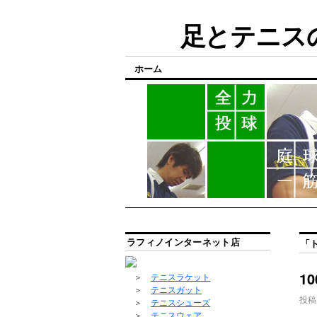
足とテニスの
ホーム
ラフィノインターネット店
「
1
＞
テニスラケット
＞
テニスガット
投稿
＞
テニスシューズ
＞
テニスウェア