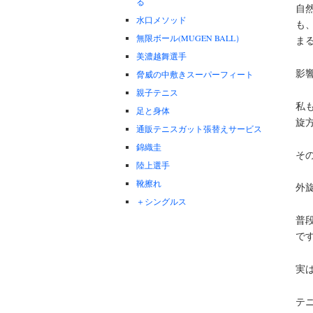
る
自
水口メソッド
も
無限ボール(MUGEN BALL）
ま
美濃越舞選手
影
脅威の中敷きスーパーフィート
親子テニス
私
足と身体
旋
通販テニスガット張替えサービス
錦織圭
そ
陸上選手
靴擦れ
外
＋シングルス
普
で
実
テ