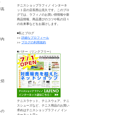
て
テニスショップラフィノ インターネ
が高
ット店の店長西山克久です。このブロ
グでは、ラフィノのお買い得情報や新
商品情報、商品選びのコツや私の日々
の出来事などをお届けします。
■私とブログ
>>
詳細なプロフィール
が内
>>
ブログの利用規約
■バナー（リンクフリー）
大切
、
テニスラケット、テニスウェア、テニ
スシューズなど、テニス用品のお買い
求めはテニスショップラフィノ イン
るの
ターネット店へ