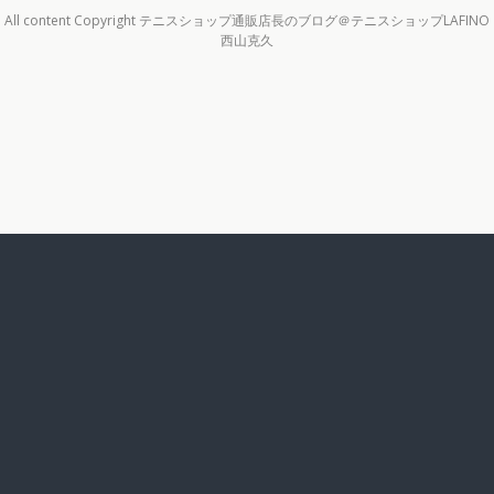
All content Copyright テニスショップ通販店長のブログ＠テニスショップLAFINO
西山克久