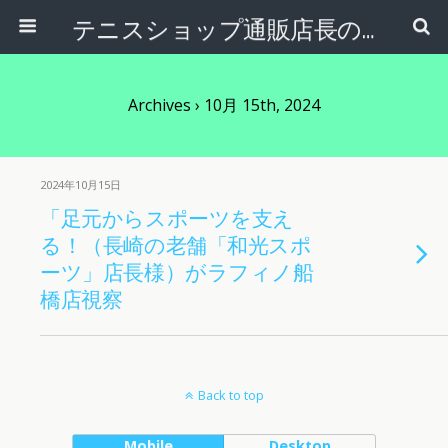
テニスショップ通販店長のブログ＠テニスショップLAFINO 西山克久
Archives › 10月 15th, 2024
2024年10月15日
「足元からスポーツを支え
る！（長崎の老舗「和光スポ
ーツ」店長様）がラフィノ船
橋店視察
Back to top
Mobile
Desktop