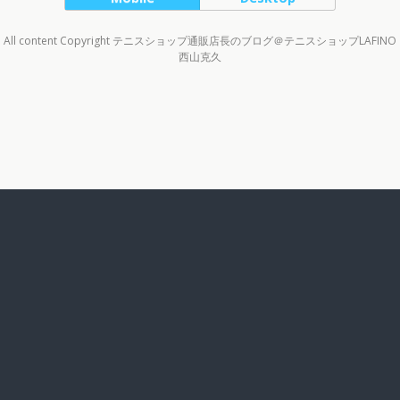
All content Copyright テニスショップ通販店長のブログ＠テニスショップLAFINO
西山克久