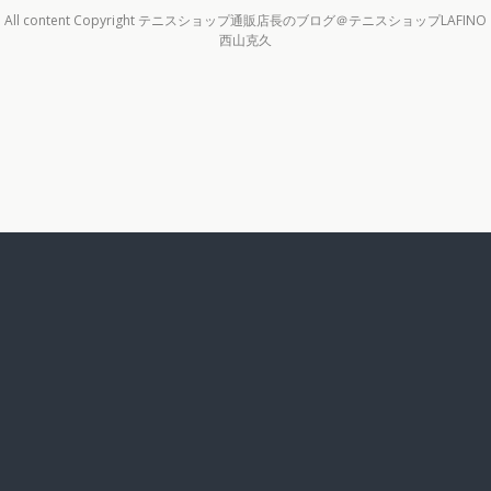
All content Copyright テニスショップ通販店長のブログ＠テニスショップLAFINO
西山克久