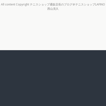
All content Copyright テニスショップ通販店長のブログ＠テニスショップLAFINO
西山克久