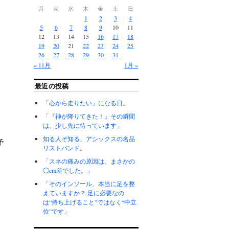
月
火
水
木
金
土
日
1
2
3
4
5
6
7
8
9
10
11
12
13
14
15
16
17
18
19
20
21
22
23
24
25
26
27
28
29
30
31
« 11月
1月 »
最近の投稿
「心から走りたい」になる日。
「『神が降りてきた！』その瞬間
は、少し先に待っています」
知る人ぞ知る、アシックスの名品
予
リストバンド。
「スネの痛みの原因は、まさかの
◯cm差でした。」
「そのインソール、本当に足を整
えていますか？ 足に必要なの
は“持ち上げること”ではなく“中立
位”です」