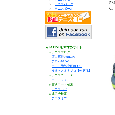
皆
＞
テニスバック
た
＞
テニスボール
★LAFINOおすすめサイト
☆テニスブログ
西山店長のBLOG
アロハBLOG
テニス元気企画BLOG
ゆるっとオキブロ【軟庭魂】
☆テニスニュース
テニス．ＪＰ
☆空きコート検索
テニスベア
☆練習会検索
テニスオフ