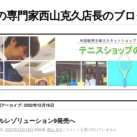
専門家西山克久店長のブログ
別アーカイブ:
2022年12月16日
ルレゾリューション9発売へ
日:
2022年12月16日
投稿者:
西山 克久
|
コメントを受け付けていません