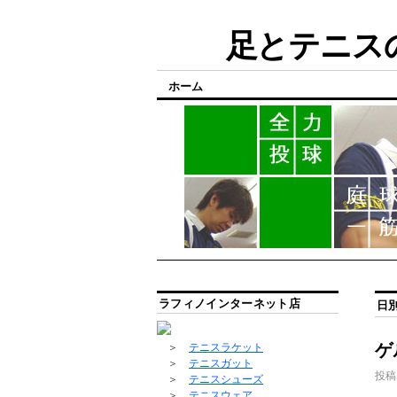
足とテニスの
ホーム
ラフィノインターネット店
日
ゲ
＞
テニスラケット
＞
テニスガット
投稿
＞
テニスシューズ
＞
テニスウェア