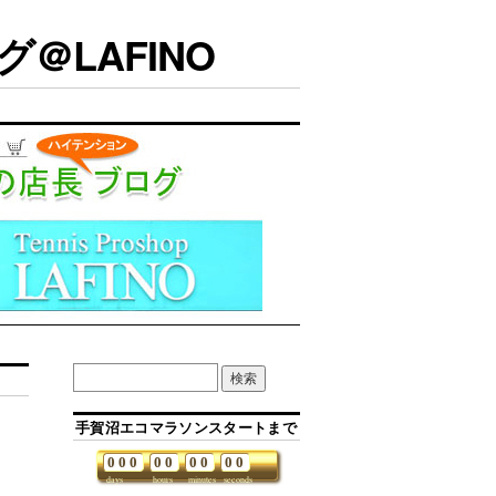
＠LAFINO
手賀沼エコマラソンスタートまで
0
0
0
0
0
0
0
0
0
days
hours
minutes
seconds