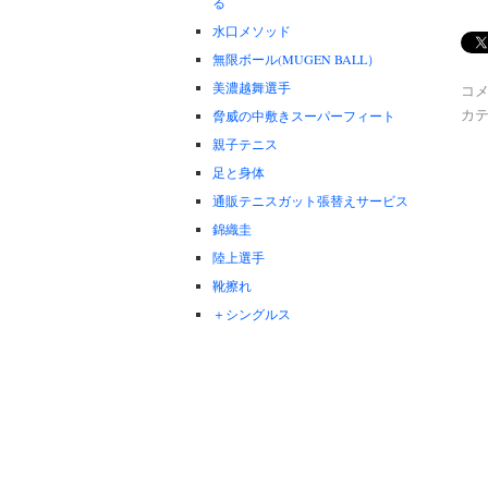
る
水口メソッド
無限ボール(MUGEN BALL）
美濃越舞選手
コ
カテ
脅威の中敷きスーパーフィート
親子テニス
足と身体
通販テニスガット張替えサービス
錦織圭
陸上選手
靴擦れ
＋シングルス