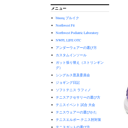
メニュー
blueeq ブルイク
Northwest Fit
Northwest Podiatric Laboratory
NWPL LIFE OTC
アンダーウェアーの選び方
カスタムインソール
ガット張り替え（ストリンギン
グ）
シングルス普及委員会
ジョギング日記
ソフトテニス ラフィノ
テニスアクセサリーの選び方
テニスイベント 試合 大会
テニスウェアーの選びかた
テニスエルボー.テニス肘対策
テニスガットの選び方。