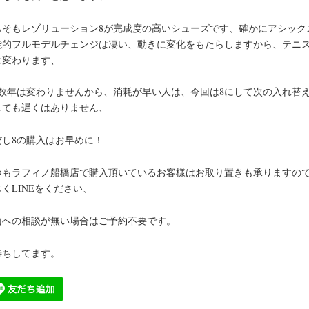
もそもレゾリューション8が完成度の高いシューズです、確かにアシック
能的フルモデルチェンジは凄い、動きに変化をもたらしますから、テニ
は変わります、
は数年は変わりませんから、消耗が早い人は、今回は8にして次の入れ替え
しても遅くはありません、
だし8の購入はお早めに！
つもラフィノ船橋店で購入頂いているお客様はお取り置きも承りますの
くLINEをください、
山への相談が無い場合はご予約不要です。
待ちしてます。