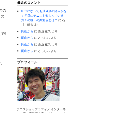
最近のコメント
スの
80代になっても膝や腰の痛みがな
く元気にテニスを楽しんでいる
スの
方々の唯一の共通点とは？
に
石
川 航大
より
岡山から
に
西山 克久
より
で9
岡山から
に
とっしぃ
より
岡山から
に
西山 克久
より
岡山から
に
とっしぃ
より
プロフィール
で、
テニスショップラフィノ インターネ