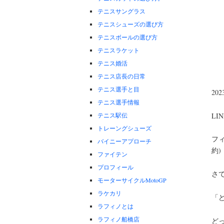
テニスサングラス
テニスシューズの選び方
テニスボールの選び方
テニスラケット
テニス婚活
テニス店長の日常
テニス選手と目
20
テニス選手情報
テニス駅伝
L
トレーングシューズ
フ
バイニーアプローチ
約)
ファイテン
プロフィール
さ
モーターサイクルMotoGP
ラケカリ
「
ラフィノとは
ラフィノ船橋店
ど