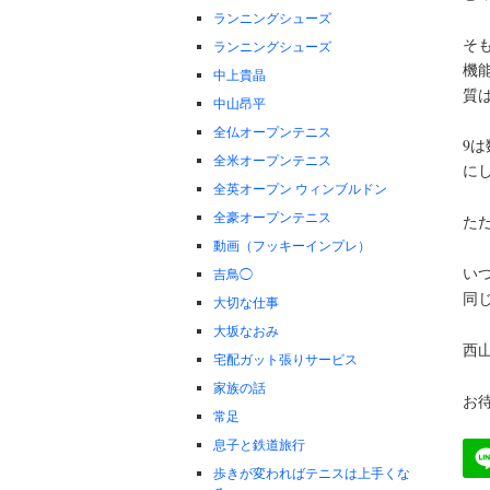
ランニングシューズ
そ
ランニングシューズ
機
中上貴晶
質
中山昂平
全仏オープンテニス
9
全米オープンテニス
に
全英オープン ウィンブルドン
全豪オープンテニス
た
動画（フッキーインプレ）
い
吉鳥◯
同じ
大切な仕事
大坂なおみ
西
宅配ガット張りサービス
家族の話
お
常足
息子と鉄道旅行
歩きが変わればテニスは上手くな