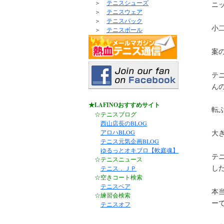
＞
テニスシューズ
ニ
＞
テニスウェア
＞
テニスバック
小
＞
テニスボール
案
テ
ん
★LAFINOおすすめサイト
転
☆テニスブログ
西山店長のBLOG
アロハBLOG
大
テニス元気企画BLOG
ゆるっとオキブロ【軟庭魂】
テ
☆テニスニュース
し
テニス．ＪＰ
☆空きコート検索
テニスベア
本
☆練習会検索
ー
テニスオフ