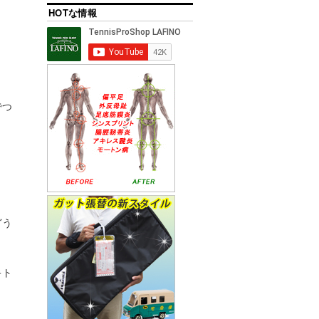
HOTな情報
でつ
どう
キト