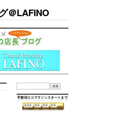
＠LAFINO
手賀沼エコマラソンスタートまで
0
0
0
0
0
0
0
0
0
days
hours
minutes
seconds