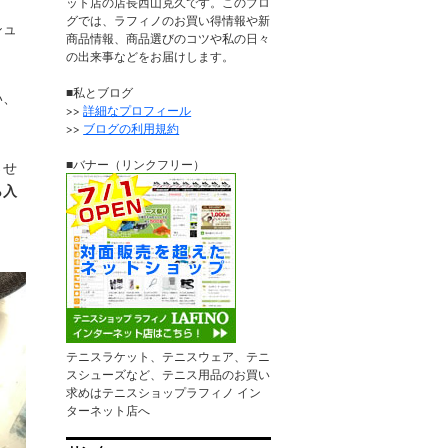
ット店の店長西山克久です。このブロ
グでは、ラフィノのお買い得情報や新
シュ
商品情報、商品選びのコツや私の日々
の出来事などをお届けします。
■私とブログ
い、
>>
詳細なプロフィール
>>
ブログの利用規約
■バナー（リンクフリー）
させ
ら入
テニスラケット、テニスウェア、テニ
スシューズなど、テニス用品のお買い
求めはテニスショップラフィノ イン
ターネット店へ