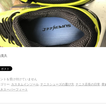
山克久
メントを受け付けていません
ゴリー:
カスタムインソール
,
テニスシューズの選び方
,
テニス店長の日常
,
脅
敷きスーパーフィート