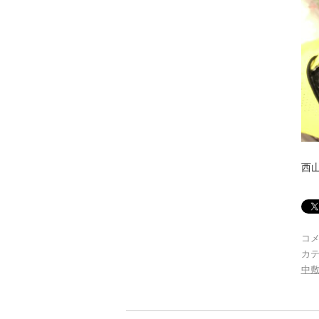
西
コ
カテ
中