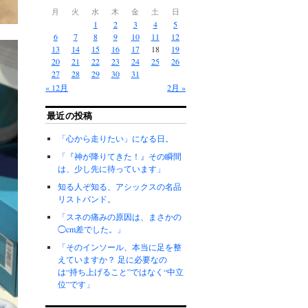
月
火
水
木
金
土
日
1
2
3
4
5
6
7
8
9
10
11
12
13
14
15
16
17
18
19
20
21
22
23
24
25
26
27
28
29
30
31
« 12月
2月 »
最近の投稿
「心から走りたい」になる日。
「『神が降りてきた！』その瞬間
は、少し先に待っています」
知る人ぞ知る、アシックスの名品
リストバンド。
「スネの痛みの原因は、まさかの
◯cm差でした。」
「そのインソール、本当に足を整
えていますか？ 足に必要なの
は“持ち上げること”ではなく“中立
位”です」