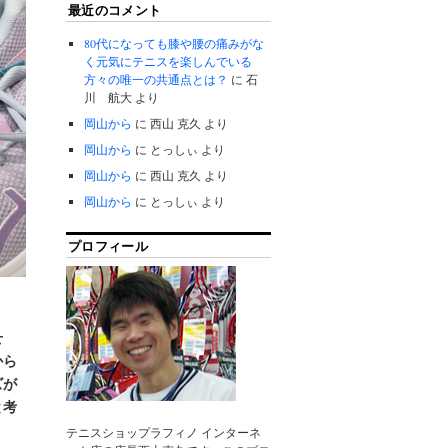
最近のコメント
80代になっても膝や腰の痛みがな
く元気にテニスを楽しんでいる
方々の唯一の共通点とは？
に
石
川 航大
より
岡山から
に
西山 克久
より
岡山から
に
とっしぃ
より
岡山から
に
西山 克久
より
岡山から
に
とっしぃ
より
プロフィール
せ
から
ズが
と考
テニスショップラフィノ インターネ