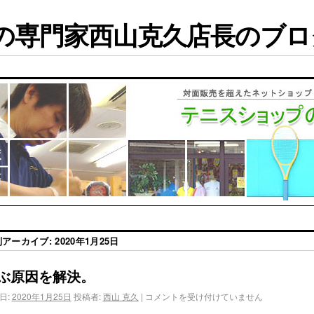
専門家西山克久店長のブログ
別アーカイブ:
2020年1月25日
ぶ原因を解決。
日:
2020年1月25日
投稿者:
西山 克久
|
コメントを受け付けていません