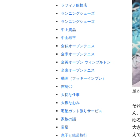
ラフィノ船橋店
ランニングシューズ
ランニングシューズ
中上貴晶
中山昂平
全仏オープンテニス
全米オープンテニス
全英オープン ウィンブルドン
全豪オープンテニス
動画（フッキーインプレ）
吉鳥◯
足
大切な仕事
大坂なおみ
そ
宅配ガット張りサービス
ん
家族の話
ゆ
大
常足
え
息子と鉄道旅行