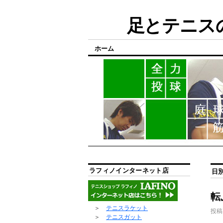
足とテニスの
ホーム
ラフィノインターネット店
日
転
＞
テニスラケット
投稿
＞
テニスガット