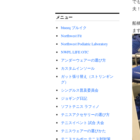
で
夫
メニュー
船
blueeq ブルイク
ま
Northwest Fit
Northwest Podiatric Laboratory
NWPL LIFE OTC
アンダーウェアーの選び方
カスタムインソール
ガット張り替え（ストリンギン
グ）
シングルス普及委員会
ジョギング日記
ソフトテニス ラフィノ
テニスアクセサリーの選び方
テニスイベント 試合 大会
テニスウェアーの選びかた
テニスエルボー.テニス肘対策