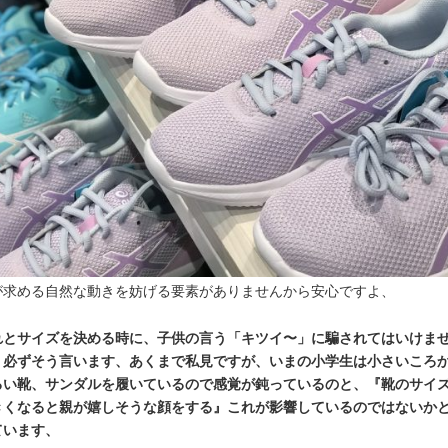
が求める自然な動きを妨げる要素がありませんから安心ですよ、
れとサイズを決める時に、子供の言う「キツイ〜」に騙されてはいけま
、必ずそう言います、あくまで私見ですが、いまの小学生は小さいころ
るい靴、サンダルを履いているので感覚が鈍っているのと、『靴のサイ
きくなると親が嬉しそうな顔をする』これが影響しているのではないか
ています、