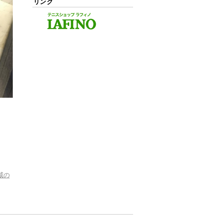
リンク
威の