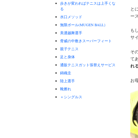
歩きが変わればテニスは上手くな
と
る
ー
水口メソッド
無限ボール(MUGEN BALL）
も
美濃越舞選手
サ
脅威の中敷きスーパーフィート
親子テニス
そ
足と身体
て
通販テニスガット張替えサービス
れ
錦織圭
お
陸上選手
靴擦れ
＋シングルス