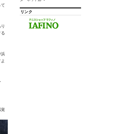
って
リンク
あり
する
砂浜
すよ
〜
感覚