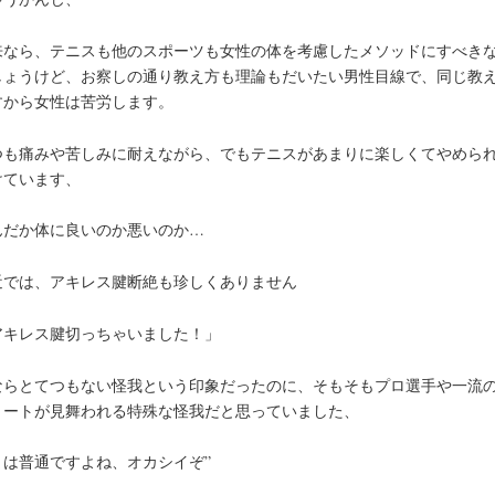
来なら、テニスも他のスポーツも女性の体を考慮したメソッドにすべき
しょうけど、お察しの通り教え方も理論もだいたい男性目線で、同じ教
すから女性は苦労します。
つも痛みや苦しみに耐えながら、でもテニスがあまりに楽しくてやめら
けています、
んだか体に良いのか悪いのか…
近では、アキレス腱断絶も珍しくありません
アキレス腱切っちゃいました！」
ならとてつもない怪我という印象だったのに、そもそもプロ選手や一流
リートが見舞われる特殊な怪我だと思っていました、
まは普通ですよね、オカシイぞ”