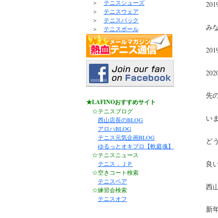
＞
テニスシューズ
‪20
＞
テニスウェア
＞
テニスバック
‪み
＞
テニスボール
‪2
‪20
‪
★LAFINOおすすめサイト
☆テニスブログ
‪
西山店長のBLOG
アロハBLOG
テニス元気企画BLOG
‪
ゆるっとオキブロ【軟庭魂】
☆テニスニュース
‪良
テニス．ＪＰ
☆空きコート検索
テニスベア
‪西
☆練習会検索
テニスオフ
‪新