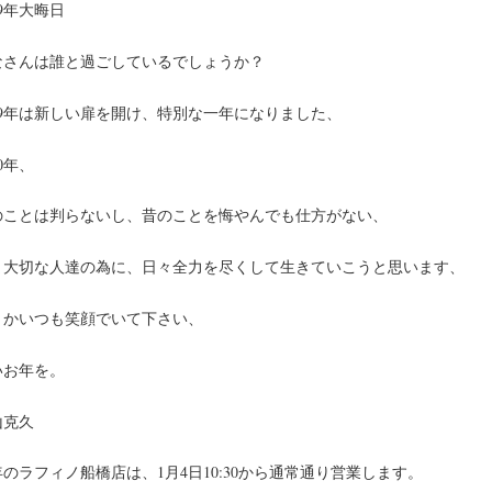
19年大晦日‬
なさんは誰と過ごしているでしょうか？‬
019年は新しい扉を開け、特別な一年になりました、‬
20年、‬
先のことは判らないし、昔のことを悔やんでも仕方がない、‬
いま大切な人達の為に、日々全力を尽くして生きていこうと思います、‬
どうかいつも笑顔でいて下さい、
いお年を。
山克久‬
年のラフィノ船橋店は、1月4日10:30から通常通り営業します。‬