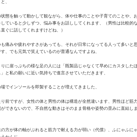
こと、
の状態を触って動かして観ながら、体や仕事のことや子育てのことや、
をしていると少しずつ、悩み事をお話ししてくれます、（男性は比較的
も直ぐに話してくれますけどね、）
つも痛みや疲れやすさがあっても、それが日常になってる人って多いと
です、でも元気で笑えているのが普通なんですよね、
まりに崖っぷちの様な足の人には「既製品じゃなくて早めにカスタした
…」と私の願いに近い気持ちで進言させていただきます、
の場でインソールを即製することが増えてきました、
たり前ですが、女性の体と男性の体は構造が全然違います、男性ほど筋
償ができないので、不自然な動きはそのまま骨格や姿勢の歪みに直結し
、
性の方が体の軸がぶれると筋力で耐える力が弱い（代償）、ふにゃふに
ゃうかんじ、