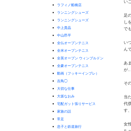
い
ラフィノ船橋店
ランニングシューズ
足
ランニングシューズ
し
中上貴晶
で
中山昂平
い
全仏オープンテニス
ん
全米オープンテニス
全英オープン ウィンブルドン
あ
全豪オープンテニス
が
動画（フッキーインプレ）
吉鳥◯
そ
大切な仕事
大坂なおみ
当
代
宅配ガット張りサービス
す
家族の話
常足
女
息子と鉄道旅行
ち