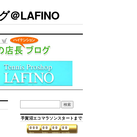
＠LAFINO
手賀沼エコマラソンスタートまで
0
0
0
0
0
0
0
0
0
days
hours
minutes
seconds