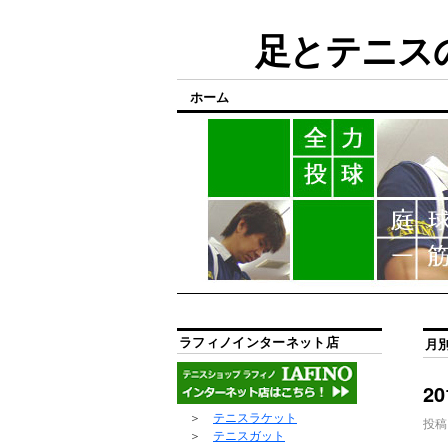
足とテニスの
ホーム
ラフィノインターネット店
月
2
＞
テニスラケット
投稿
＞
テニスガット