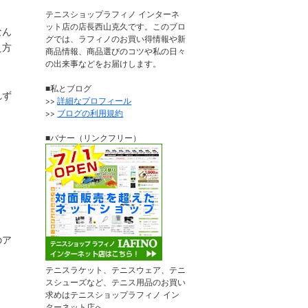
テニスショップラフィノ インターネ
ット店の店長西山克久です。このブロ
なん
グでは、ラフィノのお買い得情報や新
え方
商品情報、商品選びのコツや私の日々
の出来事などをお届けします。
■私とブログ
れず
>>
詳細なプロフィール
>>
ブログの利用規約
■バナー（リンクフリー）
のア
テニスラケット、テニスウェア、テニ
スシューズなど、テニス用品のお買い
求めはテニスショップラフィノ イン
ターネット店へ