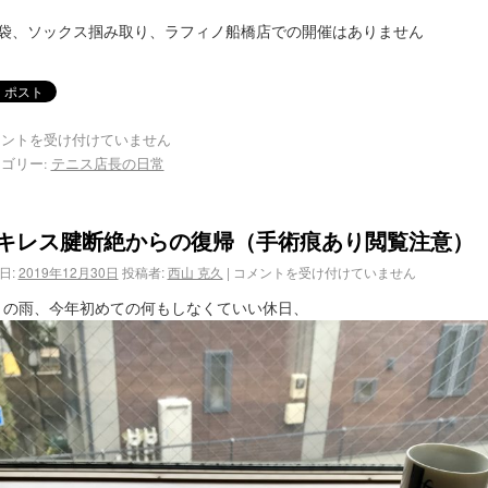
※福袋、ソックス掴み取り、ラフィノ船橋店での開催はありません‬
メントを受け付けていません
ゴリー:
テニス店長の日常
キレス腱断絶からの復帰（手術痕あり閲覧注意）
日:
2019年12月30日
投稿者:
西山 克久
|
コメントを受け付けていません
2月の雨、今年初めての何もしなくていい休日、