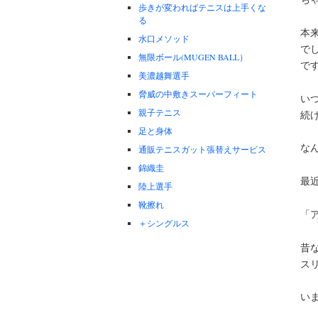
歩きが変わればテニスは上手くな
る
本
水口メソッド
で
無限ボール(MUGEN BALL）
で
美濃越舞選手
脅威の中敷きスーパーフィート
い
親子テニス
続
足と身体
な
通販テニスガット張替えサービス
錦織圭
最
陸上選手
靴擦れ
「
＋シングルス
昔
ス
い