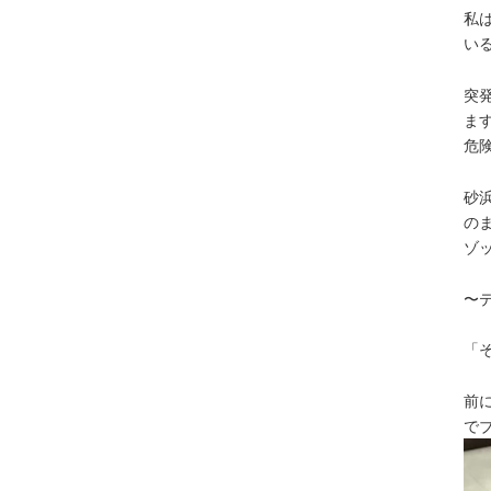
私
い
突
ま
危
砂
の
ゾ
〜
「
前
で