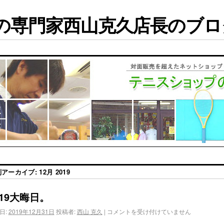
専門家西山克久店長のブログ
別アーカイブ:
12月 2019
019大晦日。
日:
2019年12月31日
投稿者:
西山 克久
|
コメントを受け付けていません