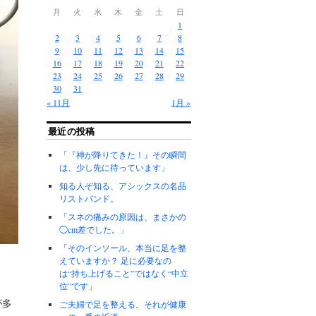
月
火
水
木
金
土
日
1
2
3
4
5
6
7
8
9
10
11
12
13
14
15
16
17
18
19
20
21
22
23
24
25
26
27
28
29
30
31
« 11月
1月 »
最近の投稿
「『神が降りてきた！』その瞬間
は、少し先に待っています」
知る人ぞ知る、アシックスの名品
リストバンド。
「スネの痛みの原因は、まさかの
◯cm差でした。」
「そのインソール、本当に足を整
えていますか？ 足に必要なの
は“持ち上げること”ではなく“中立
位”です」
が多
ご夫婦で足を整える。それが健康