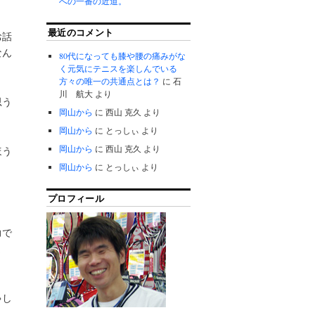
への一番の近道。
最近のコメント
お話
なん
80代になっても膝や腰の痛みがな
く元気にテニスを楽しんでいる
方々の唯一の共通点とは？
に
石
川 航大
より
思う
岡山から
に
西山 克久
より
岡山から
に
とっしぃ
より
岡山から
に
西山 克久
より
ほう
岡山から
に
とっしぃ
より
プロフィール
力で
ま
ゃし