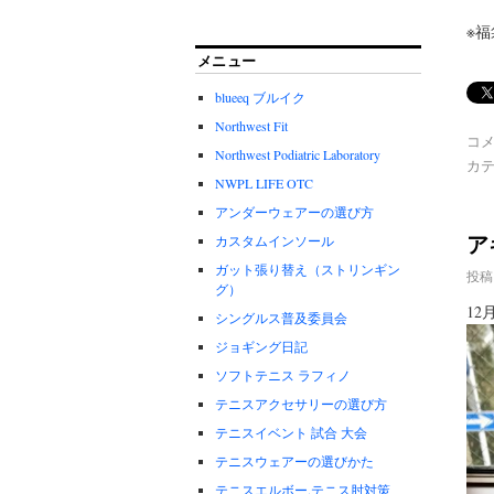
‪
メニュー
blueeq ブルイク
Northwest Fit
コ
Northwest Podiatric Laboratory
カテ
NWPL LIFE OTC
アンダーウェアーの選び方
ア
カスタムインソール
ガット張り替え（ストリンギン
投稿
グ）
1
シングルス普及委員会
ジョギング日記
ソフトテニス ラフィノ
テニスアクセサリーの選び方
テニスイベント 試合 大会
テニスウェアーの選びかた
テニスエルボー.テニス肘対策