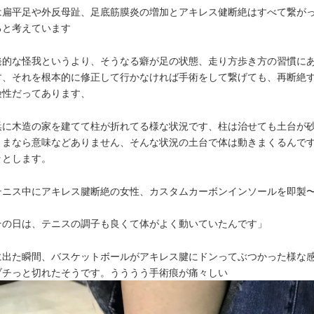
は扁平足や外反母趾、足底筋膜炎の増加とアキレス健断絶はすべて繋が
ると考えています
発的な怪我というより、そうなる癖が足の状態、走り方歩き方の習慣に
す、それを根本的に修正して行かなければ手術をして繋げても、再断絶
険性だってあります、
浜に木造の家を建てて柱が折れてる様な状況です、柱は治せても土台が
ままなら意味などありません、そんな状況の土台で体は動きまくるんで
ッとします。
テニス中にアキレス腱断絶の女性、カスタムカーボンインソールを即製
その日は、テニスの調子も良くて体がよく動いていたんです」
に出た瞬間、バスケットボールがアキレス腱にドンってぶつかった様な
ブチっと切れたそうです。うううう手術痕が痛々しい