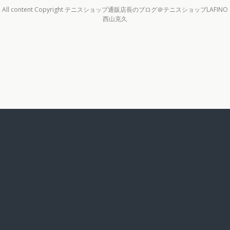
All content Copyright テニスショップ通販店長のブログ＠テニスショップLAFINO
西山克久