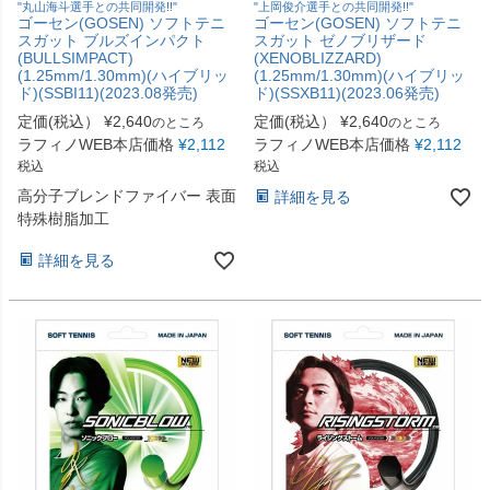
"丸山海斗選手との共同開発!!"
"上岡俊介選手との共同開発!!"
ゴーセン(GOSEN) ソフトテニ
ゴーセン(GOSEN) ソフトテニ
スガット ブルズインパクト
スガット ゼノブリザード
(BULLSIMPACT)
(XENOBLIZZARD)
(1.25mm/1.30mm)(ハイブリッ
(1.25mm/1.30mm)(ハイブリッ
ド)(SSBI11)(2023.08発売)
ド)(SSXB11)(2023.06発売)
定価(税込）
¥
2,640
定価(税込）
¥
2,640
のところ
のところ
ラフィノWEB本店価格
¥
2,112
ラフィノWEB本店価格
¥
2,112
税込
税込
高分子ブレンドファイバー 表面
詳細を見る
特殊樹脂加工
詳細を見る