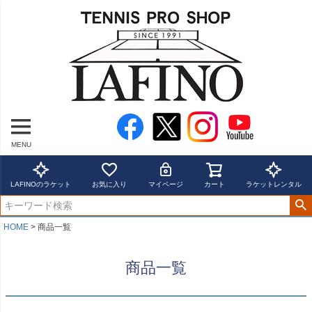
キーワード
価格
～
在庫なし商品
在庫なし商品を表示しない
MENU
並び順
新着順
LAFINOのラケット
お気に入り
マイページ
カート
ラケットレンタル
登録順
価格が安い順
価格が高い順
HOME
商品一覧
優先度順
レビュー順
商品一覧
キーワードヒット順
検索