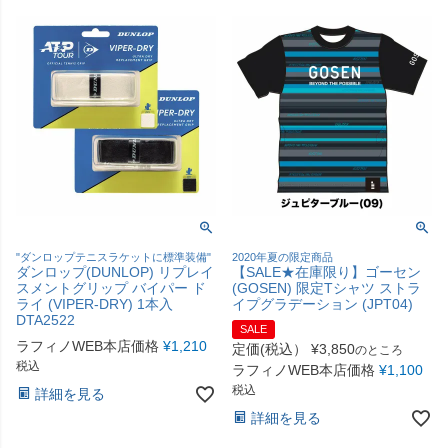
"ダンロップテニスラケットに標準装備"
2020年夏の限定商品
ダンロップ(DUNLOP) リプレイ
【SALE★在庫限り】ゴーセン
スメントグリップ バイパー ド
(GOSEN) 限定Tシャツ ストラ
ライ (VIPER-DRY) 1本入
イプグラデーション (JPT04)
DTA2522
SALE
ラフィノWEB本店価格
¥
1,210
定価(税込）
¥
3,850
のところ
税込
ラフィノWEB本店価格
¥
1,100
税込
詳細を見る
詳細を見る