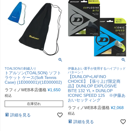
TOALSONの刺繍入り
伊藤あおい選手が使用するハイブリッド
トアルソン(TOALSON) ソフト
パターン！
【DUNLOP×LAFINO
ラケット ケース(Soft Tennis
CHOICE】【張り上げ限定商
Case) (1E000001)/(1E000002)
品】DUNLOP EXPLOSIVE
ラフィノWEB本店価格
¥
1,650
BITE 132 YL × DUNLOP
ICONIC SPEED 125 ※伊藤あ
税込
おいセッティング
在庫切れ
ラフィノWEB本店価格
¥
2,068
税込
詳細を見る
詳細を見る