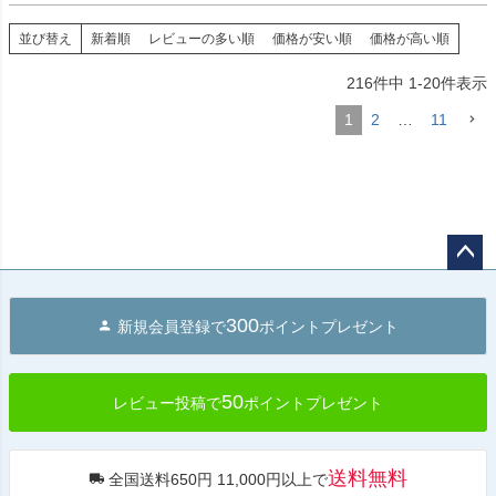
並び替え
新着順
レビューの多い順
価格が安い順
価格が高い順
216
件中
1
-
20
件表示
1
2
…
11
ペー
ジト
300
新規会員登録で
ポイントプレゼント
ップ
へ
50
レビュー投稿で
ポイントプレゼント
送料無料
全国送料650円 11,000円以上で