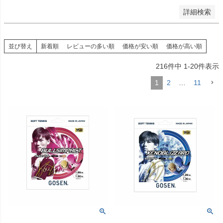
詳細検索
並び替え
新着順
レビューの多い順
価格が安い順
価格が高い順
216
件中
1
-
20
件表示
1
2
…
11