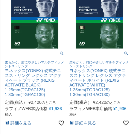
柔らかく、肘にやさしいマルチフィラメ
柔らかく、肘にやさしいマルチフィラメ
ントストリング
ントストリング
ヨネックス(YONEX) 硬式テニ
ヨネックス(YONEX) 硬式テニ
スストリング レクシス アクテ
スストリング レクシス アクテ
ィベート ブラック (REXIS
ィベート ホワイト (REXIS
ACTIVATE BLACK)
ACTIVATE WHITE)
1.25mm(TGRAC125)
1.25mm(TGRAC125)
1.30mm(TGRAC130)
1.30mm(TGRAC130)
定価(税込）
¥
2,420
定価(税込）
¥
2,420
のところ
のところ
ラフィノWEB本店価格
¥
1,936
ラフィノWEB本店価格
¥
1,936
税込
税込
詳細を見る
詳細を見る