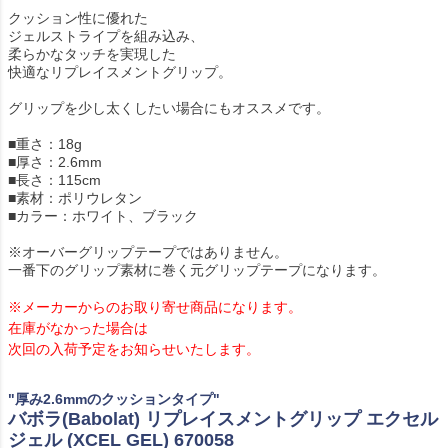
クッション性に優れた
ジェルストライプを組み込み、
柔らかなタッチを実現した
快適なリプレイスメントグリップ。
グリップを少し太くしたい場合にもオススメです。
■重さ：18g
■厚さ：2.6mm
■長さ：115cm
■素材：ポリウレタン
■カラー：ホワイト、ブラック
※オーバーグリップテープではありません。
一番下のグリップ素材に巻く元グリップテープになります。
※メーカーからのお取り寄せ商品になります。
在庫がなかった場合は
次回の入荷予定をお知らせいたします。
"厚み2.6mmのクッションタイプ"
バボラ(Babolat) リプレイスメントグリップ エクセル
ジェル (XCEL GEL) 670058