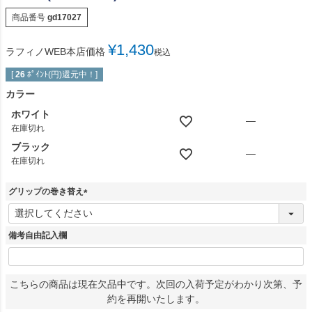
商品番号
gd17027
¥
1,430
ラフィノWEB本店価格
税込
[
26
ﾎﾟｲﾝﾄ(円)還元中！]
カラー
ホワイト
—
在庫切れ
ブラック
—
在庫切れ
グリップの巻き替え
(
必
須
備考自由記入欄
)
こちらの商品は現在欠品中です。次回の入荷予定がわかり次第、予
約を再開いたします。