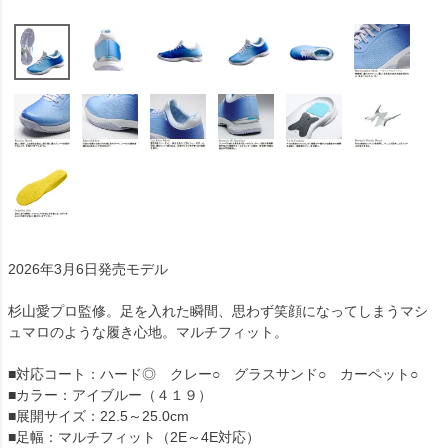
2026年3月6日発売モデル
杉山愛プロ監修。足を入れた瞬間、思わず笑顔になってしまうマシ
ュマロのような履き心地。マルチフィット。
■対応コート：ハード◎ クレー○ グラスサンド○ カーペット○
■カラー：アイブルー（４１９）
■展開サイズ：22.5～25.0cm
■足幅：マルチフィット（2E～4E対応）