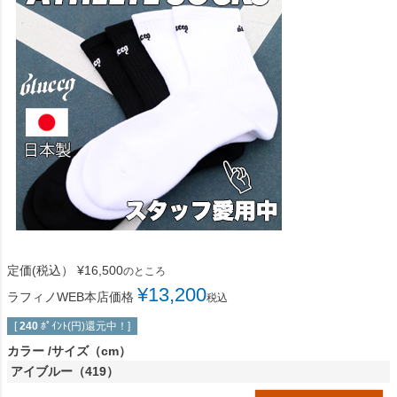
定価(税込）
¥
16,500
のところ
¥
13,200
ラフィノWEB本店価格
税込
[
240
ﾎﾟｲﾝﾄ(円)還元中！]
カラー
サイズ（cm）
アイブルー（419）