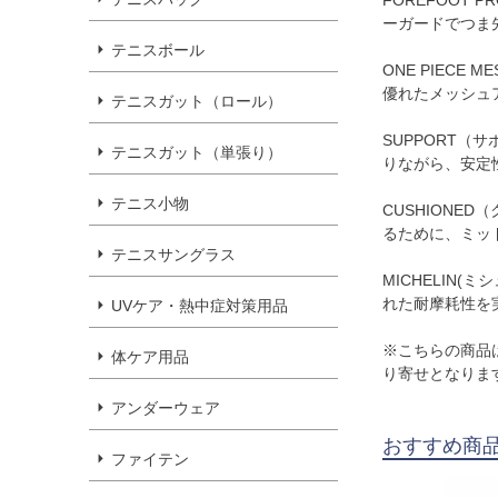
ーガードでつま
テニスボール
ONE PIECE
優れたメッシュ
テニスガット（ロール）
SUPPORT
テニスガット（単張り）
りながら、安定
テニス小物
CUSHIONE
るために、ミッ
テニスサングラス
MICHELIN
れた耐摩耗性を
UVケア・熱中症対策用品
※こちらの商品
体ケア用品
り寄せとなりま
アンダーウェア
おすすめ商
ファイテン