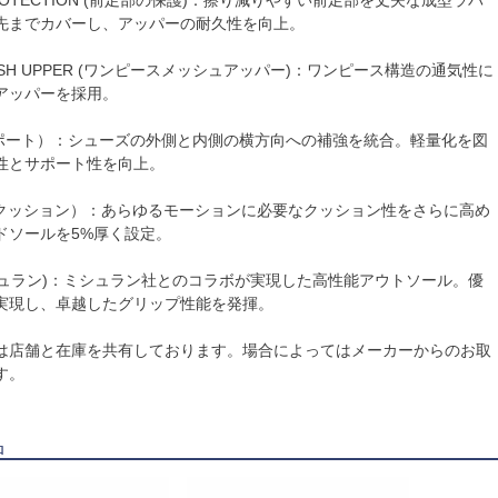
先までカバーし、アッパーの耐久性を向上。
 MESH UPPER (ワンピースメッシュアッパー)：ワンピース構造の通気性に
アッパーを採用。
（サポート）：シューズの外側と内側の横方向への補強を統合。軽量化を図
性とサポート性を向上。
D（クッション）：あらゆるモーションに必要なクッション性をさらに高め
ドソールを5%厚く設定。
(ミシュラン)：ミシュラン社とのコラボが実現した高性能アウトソール。優
実現し、卓越したグリップ性能を発揮。
は店舗と在庫を共有しております。場合によってはメーカーからのお取
す。
品