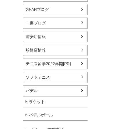
GEARブログ
一磨ブログ
浦安店情報
船橋店情報
テニス留学2022再開[PR]
ソフトテニス
パデル
ラケット
パデルボール