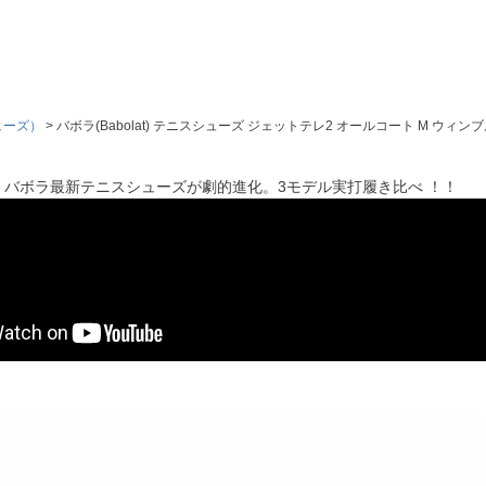
ューズ）
バボラ(Babolat) テニスシューズ ジェットテレ2 オールコート M ウィンブルドン（J
】バボラ最新テニスシューズが劇的進化。3モデル実打履き比べ ！！