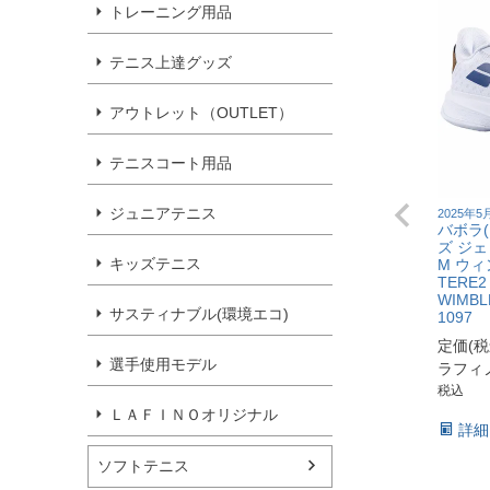
トレーニング用品
テニス上達グッズ
アウトレット（OUTLET）
テニスコート用品
ジュニアテニス
2025年
バボラ(
ズ ジ
キッズテニス
M ウィ
TERE2
WIMBL
サスティナブル(環境エコ)
1097
定価(
選手使用モデル
ラフィ
税込
ＬＡＦＩＮＯオリジナル
詳細
ソフトテニス