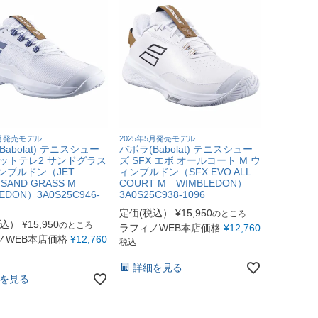
5月発売モデル
2025年5月発売モデル
Babolat) テニスシュー
バボラ(Babolat) テニスシュー
ェットテレ2 サンドグラス
ズ SFX エボ オールコート M ウ
ンブルドン（JET
ィンブルドン（SFX EVO ALL
 SAND GRASS M
COURT M WIMBLEDON）
EDON）3A0S25C946-
3A0S25C938-1096
定価(税込）
¥
15,950
のところ
税込）
¥
15,950
のところ
ラフィノWEB本店価格
¥
12,760
ノWEB本店価格
¥
12,760
税込
詳細を見る
を見る