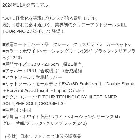
2024年11月発売モデル
ついに軽量化を実現!プリンスが誇る最強モデル。
履けば勝利に必ず近づく。業界初のクリアーアウトソール採用。
TOUR PRO Zが進化して登場！
■対応コート：ハード◎ クレー○ グラスサンド○ カーペット○
■カラー：ホワイト×オーシャングリーン(394) ブラック×クリアブラ
ック(243)
■展開サイズ：23.0～29.5cm（幅2E相当）
■アッパー：RPU（合成樹脂）+合成繊維
■アウトソール：耐摩耗ラバー
■ミッドソール：モールデッドEVA+3D StabilizerⅡ＋Double Shank
＋Forward Assist Insert ＋Impact Catcher
■テクノロジー：4D TOUR TECHNOLOGY Ⅲ,TPE INNER
SOLE,PMF SOLE,CROSSMESH
■生産国：中国
■付属品：ホワイト替紐/ホワイト×オーシャングリーン(394)
グレー替紐/ブラック×クリアブラック(243)
（公財）日本ソフトテニス連盟公認商品