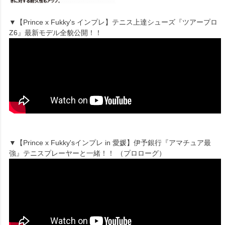
▼【Prince x Fukky's インプレ】テニス上達シューズ『ツアープロ
Z6』最新モデル全貌公開！！
▼【Prince x Fukky'sインプレ in 愛媛】伊予銀行『アマチュア最
強』テニスプレーヤーと一緒！！ （プロローグ）