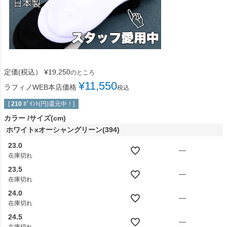
定価(税込）
¥
19,250
のところ
¥
11,550
ラフィノWEB本店価格
税込
[
210
ﾎﾟｲﾝﾄ(円)還元中！]
カラー
サイズ(cm)
ホワイトxオーシャングリーン(394)
23.0
—
在庫切れ
23.5
—
在庫切れ
24.0
—
在庫切れ
24.5
—