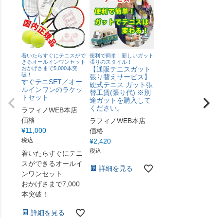
着いたらすぐにテニスがで
便利で簡単！新しいガット
きるオールインワンセット
張りのスタイル！
おかげさまで5,000本突
【通販テニスガット
破！
張り替えサービス】
すぐテニSET／オー
硬式テニス ガット張
ルインワンのラケッ
替工賃(張り代) ※別
トセット
途ガットを購入して
ください。
ラフィノWEB本店
価格
ラフィノWEB本店
¥
11,000
価格
税込
¥
2,420
税込
着いたらすぐにテニ
スができるオールイ
詳細を見る
ンワンセット
おかげさまで7,000
本突破！
詳細を見る