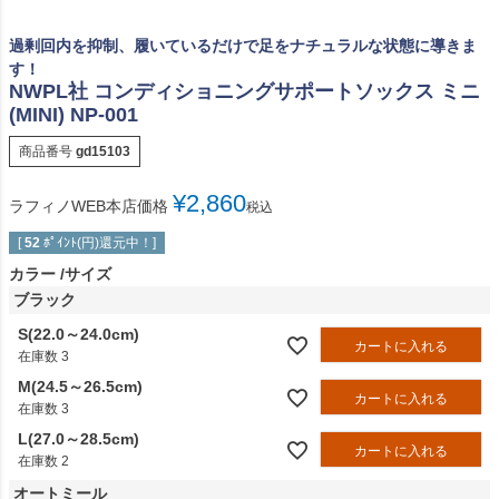
過剰回内を抑制、履いているだけで足をナチュラルな状態に導きま
す！
NWPL社 コンディショニングサポートソックス ミニ
(MINI) NP-001
商品番号
gd15103
¥
2,860
ラフィノWEB本店価格
税込
[
52
ﾎﾟｲﾝﾄ(円)還元中！]
カラー
サイズ
ブラック
S(22.0～24.0cm)
カートに入れる
在庫数
3
M(24.5～26.5cm)
カートに入れる
在庫数
3
L(27.0～28.5cm)
カートに入れる
在庫数
2
オートミール