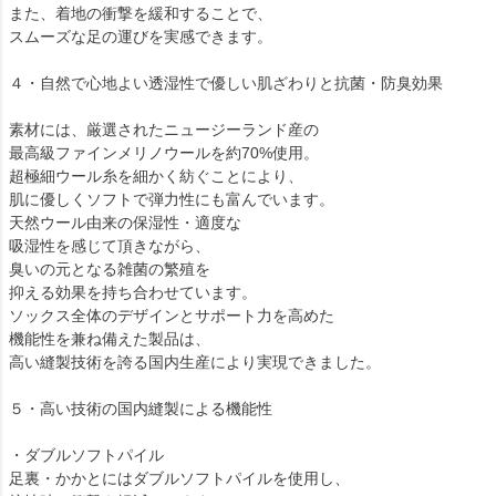
また、着地の衝撃を緩和することで、
スムーズな足の運びを実感できます。
４・自然で心地よい透湿性で優しい肌ざわりと抗菌・防臭効果
素材には、厳選されたニュージーランド産の
最高級ファインメリノウールを約70%使用。
超極細ウール糸を細かく紡ぐことにより、
肌に優しくソフトで弾力性にも富んでいます。
天然ウール由来の保湿性・適度な
吸湿性を感じて頂きながら、
臭いの元となる雑菌の繁殖を
抑える効果を持ち合わせています。
ソックス全体のデザインとサポート力を高めた
機能性を兼ね備えた製品は、
高い縫製技術を誇る国内生産により実現できました。
５・高い技術の国内縫製による機能性
・ダブルソフトパイル
足裏・かかとにはダブルソフトパイルを使用し、