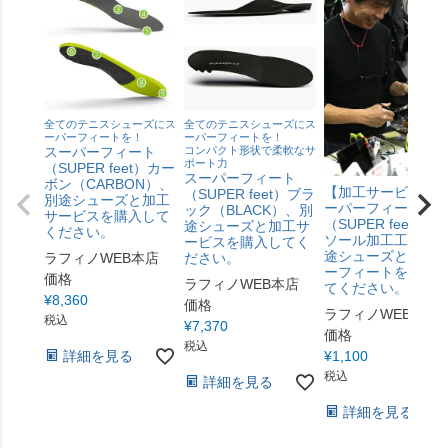
全てのテニスシューズにス
全てのテニスシューズにス
ーパーフィートを！
ーパーフィートを！
スーパーフィート
コンパクト形状で柔軟なサ
ポート力
（SUPER feet）カー
スーパーフィート
ボン（CARBON）、
【加工サービス】
（SUPER feet）ブラ
別途シューズと加工
ーパーフィート
ック（BLACK）、別
サービスを購入して
（SUPER feet）イ
途シューズと加工サ
ください。
ソール加工工賃、
ービスを購入してく
途シューズとスー
ラフィノWEB本店
ださい。
ーフィートを購入
価格
ラフィノWEB本店
てください。
¥
8,360
価格
ラフィノWEB本店
税込
¥
7,370
価格
税込
詳細を見る
¥
1,100
税込
詳細を見る
詳細を見る