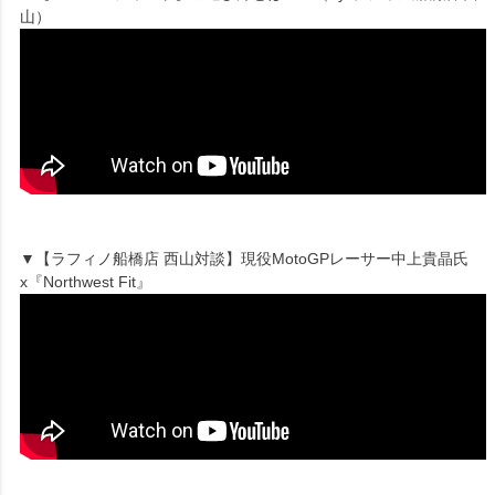
山）
▼【ラフィノ船橋店 西山対談】現役MotoGPレーサー中上貴晶氏
x『Northwest Fit』