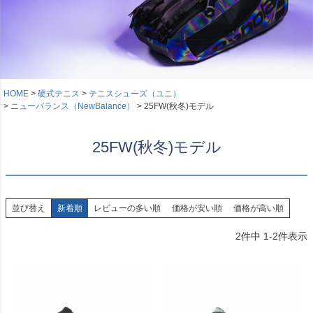
HOME
硬式テニス
テニスシューズ（ユニ）
ニューバランス（NewBalance）
25FW(秋冬)モデル
25FW(秋冬)モデル
並び替え
新着順
レビューの多い順
価格が安い順
価格が高い順
2
件中
1
-
2
件表示