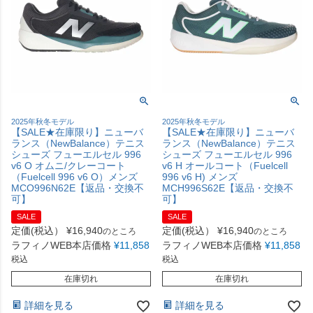
2025年秋冬モデル
2025年秋冬モデル
【SALE★在庫限り】ニューバ
【SALE★在庫限り】ニューバ
ランス（NewBalance）テニス
ランス（NewBalance）テニス
シューズ フューエルセル 996
シューズ フューエルセル 996
v6 O オムニ/クレーコート
v6 H オールコート（Fuelcell
（Fuelcell 996 v6 O）メンズ
996 v6 H) メンズ
MCO996N62E【返品・交換不
MCH996S62E【返品・交換不
可】
可】
SALE
SALE
定価(税込）
¥
16,940
定価(税込）
¥
16,940
のところ
のところ
ラフィノWEB本店価格
¥
11,858
ラフィノWEB本店価格
¥
11,858
税込
税込
在庫切れ
在庫切れ
詳細を見る
詳細を見る