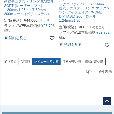
ント
硬式テニスストリング RAZOR
テクニファイバー(Tecnifibre)
SOFT (レーザーソフト)
硬式テニスストリング エックス
1.20mm/1.25mm/1.30mm
ワン バイフェイズ (X-ONE
200mロール (ポリエステル)
BIPHASE) 200mロール
定価(税込）
¥
44,660
1.24mm/1.30mm
のところ
ラフィノWEB本店価格
¥
26,796
定価(税込）
¥
66,220
のところ
税込
ラフィノWEB本店価格
¥
39,732
税込
詳細を見る
詳細を見る
並び替え
新着順
レビューの多い順
価格が安い順
価格が高い順
6
件中
1
-
6
件表示
ペー
ジト