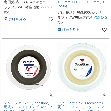
定価(税込）
¥
45,430
1.25mm(TFR205)/1.30mm(TF
のところ
R206)
ラフィノWEB本店価格
¥
27,258
税込
定価(税込）
¥
53,900
のところ
ラフィノWEB本店価格
¥
32,340
詳細を見る
税込
詳細を見る
テクニファイバー(Tecnifibre)
テクニファイバー(Tecnifibre)
硬式テニスストリング RAZOR
硬式テニスストリング エヌ ア
SPIN (レーザースピン)
ール ジー スクエア (NRG2)