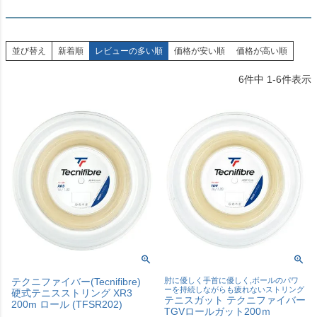
並び替え
新着順
レビューの多い順
価格が安い順
価格が高い順
6
件中
1
-
6
件表示
テクニファイバー(Tecnifibre)
肘に優しく手首に優しく,ボールのパワ
ーを持続しながらも疲れないストリング
硬式テニスストリング XR3
テニスガット テクニファイバー
200m ロール (TFSR202)
TGVロールガット200ｍ