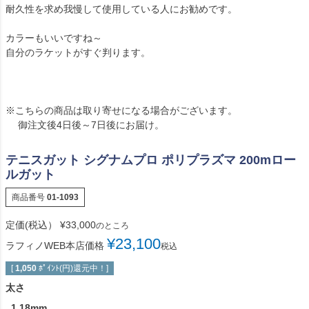
耐久性を求め我慢して使用している人にお勧めです。
カラーもいいですね～
自分のラケットがすぐ判ります。
※こちらの商品は取り寄せになる場合がございます。
御注文後4日後～7日後にお届け。
テニスガット シグナムプロ ポリプラズマ 200mロー
ルガット
商品番号
01-1093
定価(税込）
¥
33,000
のところ
¥
23,100
ラフィノWEB本店価格
税込
[
1,050
ﾎﾟｲﾝﾄ(円)還元中！]
太さ
1.18mm