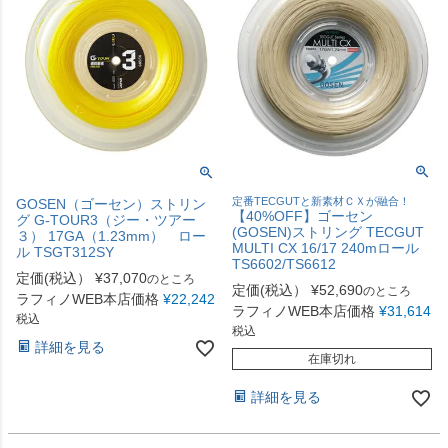
定番TECGUTと新素材ＣＸが融合！
GOSEN（ゴーセン）ストリン
【40%OFF】ゴーセン
グ G-TOUR3（ジー・ツアー
(GOSEN)ストリング TECGUT
３） 17GA（1.23mm） ロー
MULTI CX 16/17 240mロール
ル TSGT312SY
TS6602/TS6612
定価(税込）
¥
37,070
のところ
定価(税込）
¥
52,690
のところ
ラフィノWEB本店価格
¥
22,242
ラフィノWEB本店価格
¥
31,614
税込
税込
詳細を見る
在庫切れ
詳細を見る