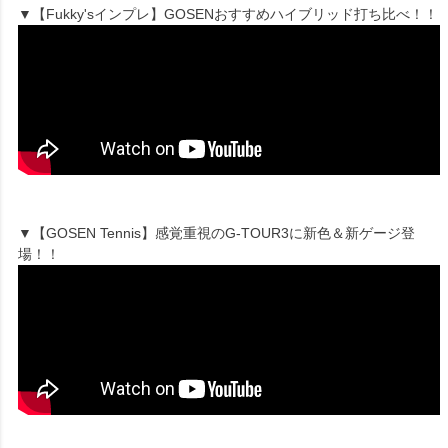
▼【Fukky'sインプレ】GOSENおすすめハイブリッド打ち比べ！！
▼【GOSEN Tennis】感覚重視のG-TOUR3に新色＆新ゲージ登
場！！