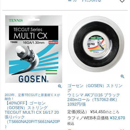
ゴーセン（GOSEN）ストリン
グ
ウミシマ AKプロ16 ブラック
2013年、定番TECGUTと新素材ＣＸが
融合！
240mロール（TS7062-BK）
【40%OFF】ゴーセン
1092円/張
（GOSEN）ストリング
定価(税込）
¥
54,450
TECGUT MULTI CX 16/17 20
のところ
張りパック
ラフィノWEB本店価格
¥
32,670
（TS660NA20P/TS661NA20P
税込
）