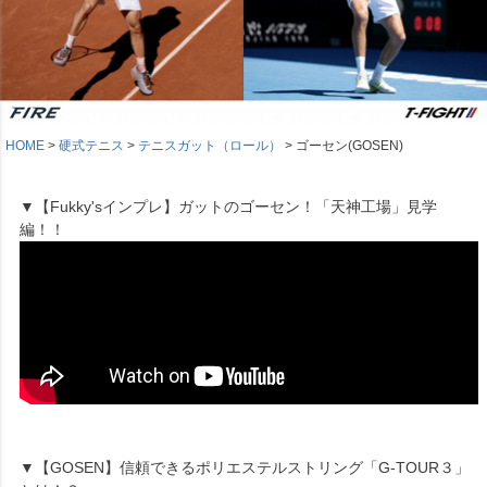
HOME
硬式テニス
テニスガット（ロール）
ゴーセン(GOSEN)
▼【Fukky'sインプレ】ガットのゴーセン！「天神工場」見学
編！！
▼【GOSEN】信頼できるポリエステルストリング「G-TOUR３」