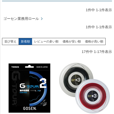
1
件中
1
-
1
件表示
ゴーセン業務用ロール
1
件中
1
-
1
件表示
並び替え
新着順
レビューの多い順
価格が安い順
価格が高い順
17
件中
1
-
17
件表示