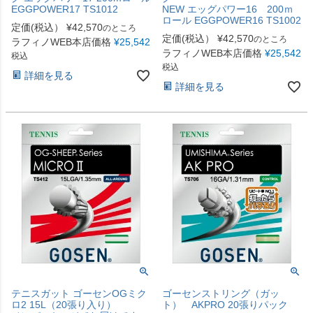
EGGPOWER17 TS1012
NEW エッグパワー16 200ｍ
ロール EGGPOWER16 TS1002
定価(税込）
¥
42,570
のところ
定価(税込）
¥
42,570
のところ
ラフィノWEB本店価格
¥
25,542
ラフィノWEB本店価格
¥
25,542
税込
税込
詳細を見る
詳細を見る
テニスガット ゴーセンOGミク
ゴーセンストリング（ガッ
ロ2 15L（20張り入り）
ト） AKPRO 20張りパック