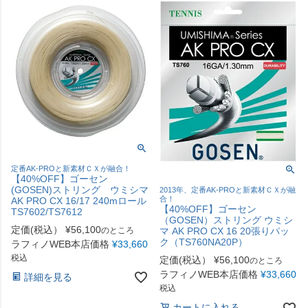
定番AK-PROと新素材ＣＸが融合！
【40%OFF】ゴーセン
(GOSEN)ストリング ウミシマ
2013年、定番AK-PROと新素材ＣＸが融
合！
AK PRO CX 16/17 240mロール
【40%OFF】ゴーセン
TS7602/TS7612
（GOSEN）ストリング ウミシ
定価(税込）
¥
56,100
のところ
マ AK PRO CX 16 20張りパッ
ク（TS760NA20P）
ラフィノWEB本店価格
¥
33,660
税込
定価(税込）
¥
56,100
のところ
ラフィノWEB本店価格
¥
33,660
詳細を見る
税込
カートに入れる