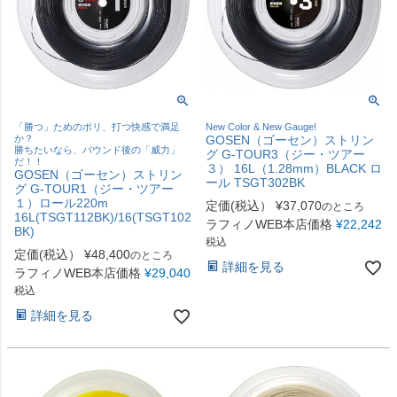
「勝つ」ためのポリ、打つ快感で満足
New Color & New Gauge!
か？
GOSEN（ゴーセン）ストリン
勝ちたいなら、バウンド後の「威力」
グ G-TOUR3（ジー・ツアー
だ！！
３） 16L（1.28mm）BLACK ロ
GOSEN（ゴーセン）ストリン
ール TSGT302BK
グ G-TOUR1（ジー・ツアー
１）ロール220m
定価(税込）
¥
37,070
のところ
16L(TSGT112BK)/16(TSGT102
ラフィノWEB本店価格
¥
22,242
BK)
税込
定価(税込）
¥
48,400
のところ
詳細を見る
ラフィノWEB本店価格
¥
29,040
税込
詳細を見る