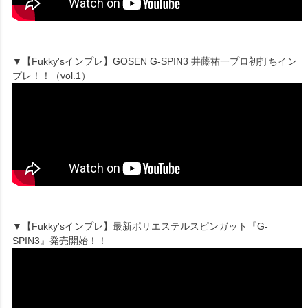
▼【Fukky'sインプレ】GOSEN G-SPIN3 井藤祐一プロ初打ちイン
プレ！！（vol.1）
▼【Fukky'sインプレ】最新ポリエステルスピンガット『G-
SPIN3』発売開始！！