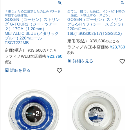
「勝つ」ために追求したのは#パワーを
全ては「勝つ」ために。インパクト時の
掌握する操作性。
「感覚」＋制圧する「スピン」
GOSEN（ゴーセン）ストリン
GOSEN（ゴーセン）ストリン
グ G-TOUR2（ジー・ツアー
グG-SPIN 3（ジー・スピン３）
２）17GA（1.20mm）
220mロール
METALLIC BLUE (メタリック
16L(TSGS302)/17(TSGS312)
ブルー) 220mロール
定価(税込）
¥
39,600
のところ
TSGT222MB
ラフィノWEB本店価格
¥
23,760
定価(税込）
¥
39,600
のところ
税込
ラフィノWEB本店価格
¥
23,760
詳細を見る
税込
詳細を見る