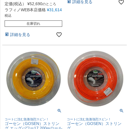
詳細を見る
定価(税込）
¥
52,690
のところ
ラフィノWEB本店価格
¥
31,614
税込
在庫切れ
詳細を見る
コートに沈む急激強烈スピン！
コートに沈む急激強烈スピン！
ゴーセン（GOSEN）ストリン
ゴーセン（GOSEN）ストリン
グ エッグパワー17 200mロール
グ