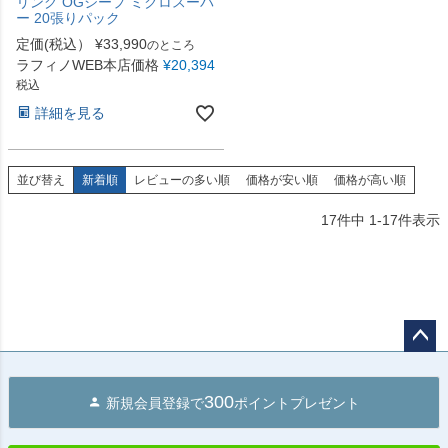
リング OGシープ ミクロスーパ
ー 20張りパック
定価(税込）
¥
33,990
のところ
ラフィノWEB本店価格
¥
20,394
税込
詳細を見る
並び替え
新着順
レビューの多い順
価格が安い順
価格が高い順
17
件中
1
-
17
件表示
ペー
ジト
300
新規会員登録で
ポイントプレゼント
ップ
へ