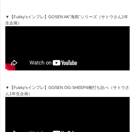
▼【Fukky'sインプレ】GOSEN AK”海島”シリーズ（サトウさん1年
生企画）
▼【Fukky'sインプレ】GOSEN OG-SHEEP4種打ち比べ（サトウさ
ん1年生企画）