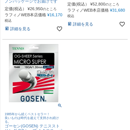
ノンパッケージでお届けです
定価(税込）
¥
52,800
のところ
定価(税込）
¥
26,950
のところ
ラフィノWEB本店価格
¥
31,680
ラフィノWEB本店価格
¥
16,170
税込
税込
詳細を見る
詳細を見る
1985年から続くベストセラー！
良いものは時代を超えて支持され続け
る。
ゴーセン(GOSEN) テニススト