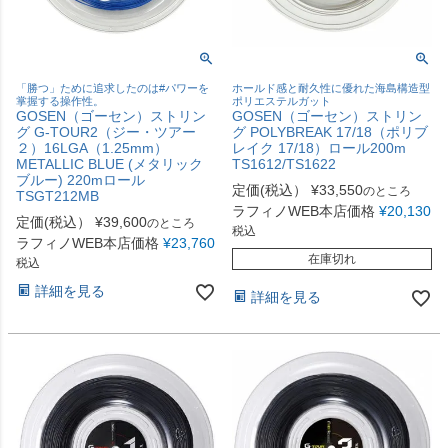
「勝つ」ために追求したのは#パワーを
ホールド感と耐久性に優れた海島構造型
掌握する操作性。
ポリエステルガット
GOSEN（ゴーセン）ストリン
GOSEN（ゴーセン）ストリン
グ G-TOUR2（ジー・ツアー
グ POLYBREAK 17/18（ポリブ
２）16LGA（1.25mm）
レイク 17/18）ロール200m
METALLIC BLUE (メタリック
TS1612/TS1622
ブルー) 220mロール
定価(税込）
¥
33,550
のところ
TSGT212MB
ラフィノWEB本店価格
¥
20,130
定価(税込）
¥
39,600
のところ
税込
ラフィノWEB本店価格
¥
23,760
在庫切れ
税込
詳細を見る
詳細を見る