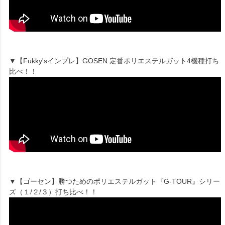
▼【Fukky'sインプレ】GOSEN 定番ポリエステルガット4機種打ち
比べ！！
▼【ゴーセン】勝つためのポリエステルガット『G-TOUR』シリー
ズ（１/２/３）打ち比べ！！