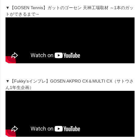
▼【GOSEN Tennis】ガットのゴーセン 天神工場取材 ～1本のガッ
トができるまで～
▼【Fukky'sインプレ】GOSEN AKPRO CX＆MULTI CX（サトウさ
ん1年生企画）