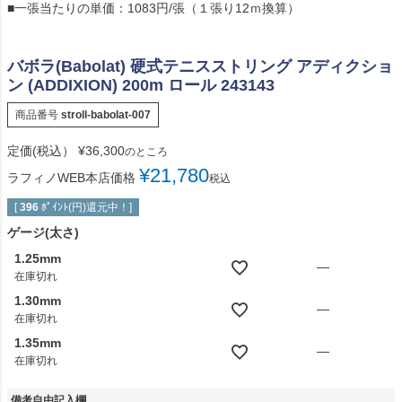
■一張当たりの単価：1083円/張（１張り12ｍ換算）
バボラ(Babolat) 硬式テニスストリング アディクショ
ン (ADDIXION) 200m ロール 243143
商品番号
stroll-babolat-007
定価(税込）
¥
36,300
のところ
¥
21,780
ラフィノWEB本店価格
税込
[
396
ﾎﾟｲﾝﾄ(円)還元中！]
ゲージ(太さ)
1.25mm
—
在庫切れ
1.30mm
—
在庫切れ
1.35mm
—
在庫切れ
備考自由記入欄