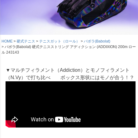
HOME
硬式テニス
テニスガット（ロール）
バボラ(Babolat)
バボラ(Babolat) 硬式テニスストリング アディクション (ADDIXION) 200m ロー
ル 243143
▼マルチフィラメント（Addiction）とモノフィラメント
（N.Vy）で打ち比べ ボックス形状にはモノが合う！？