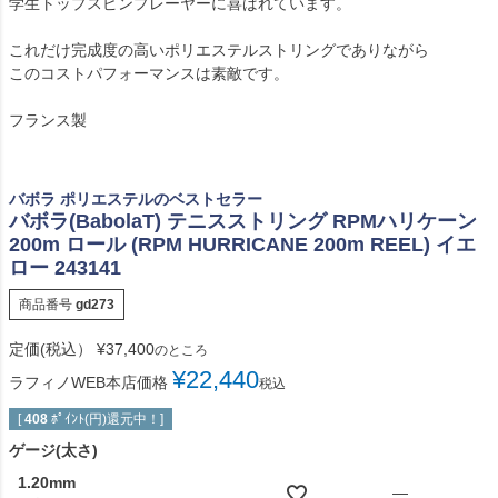
学生トップスピンプレーヤーに喜ばれています。
これだけ完成度の高いポリエステルストリングでありながら
このコストパフォーマンスは素敵です。
フランス製
バボラ ポリエステルのベストセラー
バボラ(BabolaT) テニスストリング RPMハリケーン
200m ロール (RPM HURRICANE 200m REEL) イエ
ロー 243141
商品番号
gd273
定価(税込）
¥
37,400
のところ
¥
22,440
ラフィノWEB本店価格
税込
[
408
ﾎﾟｲﾝﾄ(円)還元中！]
ゲージ(太さ)
1.20mm
—