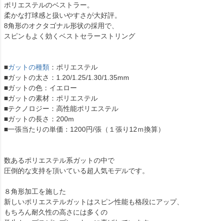
ポリエステルのベストラー。
柔かな打球感と扱いやすさが大好評。
8角形のオクタゴナル形状の採用で、
スピンもよく効くベストセラーストリング
■
ガットの種類
：ポリエステル
■ガットの太さ：1.20/1.25/1.30/1.35mm
■ガットの色：イエロー
■ガットの素材：ポリエステル
■テクノロジー：高性能ポリエステル
■ガットの長さ：200m
■一張当たりの単価：1200円/張（１張り12ｍ換算）
数あるポリエステル系ガットの中で
圧倒的な支持を頂いている超人気モデルです。
８角形加工を施した
新しいポリエステルガットはスピン性能も格段にアップ、
もちろん耐久性の高さには多くの