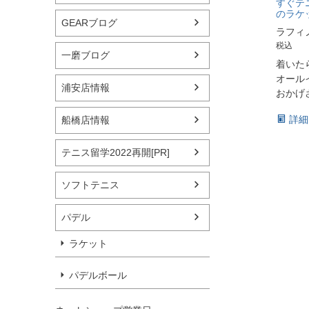
すぐテ
のラケ
GEARブログ
ラフィ
税込
一磨ブログ
着いた
オール
浦安店情報
おかげさ
詳細
船橋店情報
テニス留学2022再開[PR]
ソフトテニス
パデル
ラケット
パデルボール