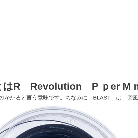
はR Revolution P ｐer M m
のかかると言う意味です。ちなみに BLAST は 突