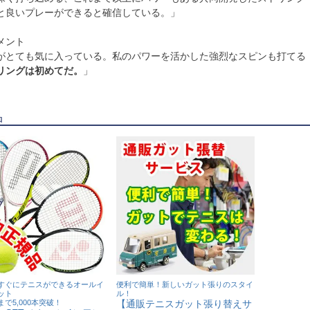
と良いプレーができると確信している。」
メント
がとても気に入っている。私のパワーを活かした強烈なスピンも打てる
リングは初めてだ。
」
品
すぐにテニスができるオールイ
便利で簡単！新しいガット張りのスタイ
ット
ル！
で5,000本突破！
【通販テニスガット張り替えサ