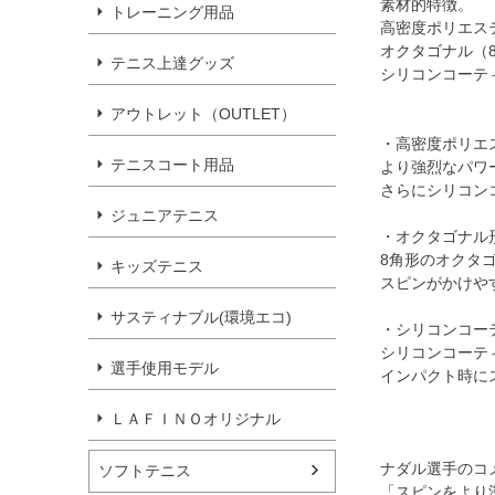
素材的特徴。
トレーニング用品
高密度ポリエス
オクタゴナル（
テニス上達グッズ
シリコンコーテ
アウトレット（OUTLET）
・高密度ポリエ
テニスコート用品
より強烈なパワ
さらにシリコン
ジュニアテニス
・オクタゴナル
8角形のオクタ
キッズテニス
スピンがかけや
サスティナブル(環境エコ)
・シリコンコー
シリコンコーテ
選手使用モデル
インパクト時に
ＬＡＦＩＮＯオリジナル
ナダル選手のコ
ソフトテニス
「スピンをより