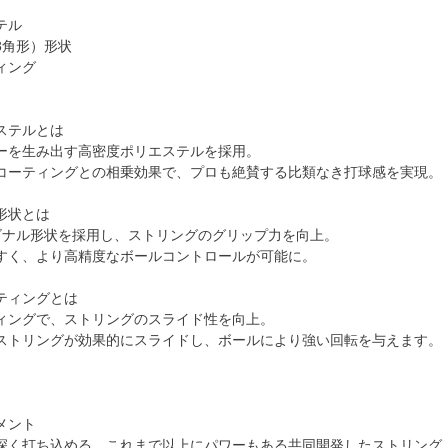
テル
8角形）形状
ィング
ステルとは
ーを生み出す高密度ポリエステルを採用。
コーティングとの相乗効果で、プロも絶賛する比類なき打球感を実現。
形状とは
ゴナル形状を採用し、ストリングのグリップ力を向上。
すく、より高精度なボールコントロールが可能に。
ティングとは
ィングで、ストリングのスライド性を向上。
ストリングが効果的にスライドし、ボールにより強い回転を与えます。
メント
深く打ち込める、これまで以上にパワーもある共同開発したストリング