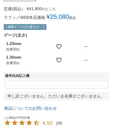
定価(税込）
¥
41,800
のところ
¥
25,080
ラフィノWEB本店価格
税込
[
456
ﾎﾟｲﾝﾄ(円)還元中！]
ゲージ(太さ)
1.25mm
—
在庫切れ
1.30mm
—
在庫切れ
備考自由記入欄
申し訳ございません。ただいま在庫がございません。
商品についてのお問い合わせ
4.50
2