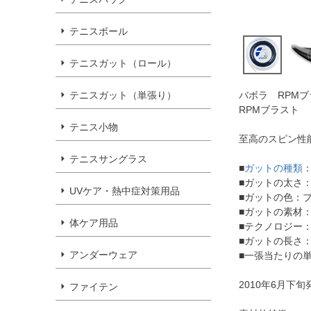
テニスボール
テニスガット（ロール）
テニスガット（単張り）
バボラ RPMブ
RPMブラスト
テニス小物
至高のスピン性
テニスサングラス
■
ガットの種類
■ガットの太さ：1.2
UVケア・熱中症対策用品
■ガットの色：
■ガットの素材
体ケア用品
■テクノロジー
■ガットの長さ：
アンダーウェア
■一張当たりの単
2010年6月下
ファイテン