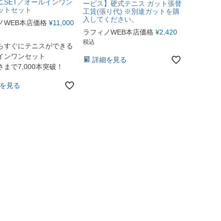
ニSET／オールインワン
ービス】硬式テニス ガット張替
ットセット
工賃(張り代) ※別途ガットを購
入してください。
ノWEB本店価格
¥
11,000
ラフィノWEB本店価格
¥
2,420
税込
らすぐにテニスができる
インワンセット
詳細を見る
まで7,000本突破！
を見る