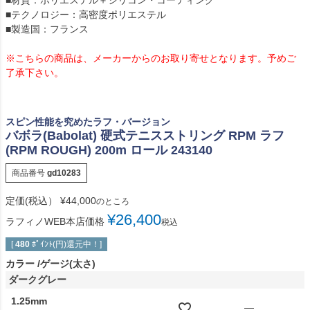
■材質：ポリエステル＋シリコン・コーティング
■テクノロジー：高密度ポリエステル
■製造国：フランス
※こちらの商品は、メーカーからのお取り寄せとなります。予めご
了承下さい。
スピン性能を究めたラフ・バージョン
バボラ(Babolat) 硬式テニスストリング RPM ラフ
(RPM ROUGH) 200m ロール 243140
商品番号
gd10283
定価(税込）
¥
44,000
のところ
¥
26,400
ラフィノWEB本店価格
税込
[
480
ﾎﾟｲﾝﾄ(円)還元中！]
カラー
ゲージ(太さ)
ダークグレー
1.25mm
—