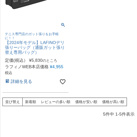
テニス専門店のガット張りをお手軽
に！！
【2024年モデル】LAFINOデリ
張りーバッグ（通販ガット張り
替え専用バッグ）
定価(税込）
¥
5,830
のところ
ラフィノWEB本店価格
¥
4,955
税込
詳細を見る
並び替え
新着順
レビューの多い順
価格が安い順
価格が高い順
5
件中
1
-
5
件表示