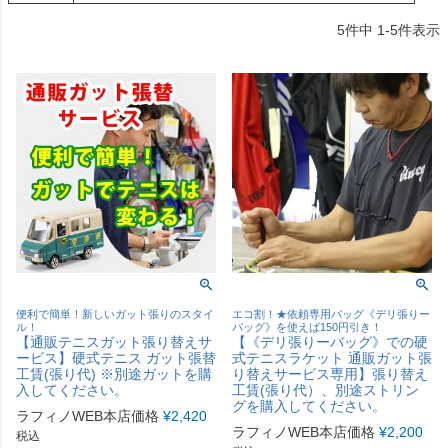
5
件中
1
-
5
件表示
便利で簡単！新しいガット張りのスタイ
エコ割！★依頼専用バッグ《デリ張りー
ル！
バッグ》を使えば150円引き！
【通販テニスガット張り替えサ
【《デリ張りーバッグ》での硬
ービス】硬式テニス ガット張替
式テニスラケット 通販ガット張
工賃(張り代) ※別途ガットを購
り替えサービス専用】張り替え
入してください。
工賃(張り代）、別途ストリン
グを購入してください。
ラフィノWEB本店価格
¥
2,420
ラフィノWEB本店価格
¥
2,200
税込