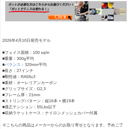
2026年4月10日発売モデル
■フェイス面積：100 sq/in
■重量：300g平均
■
バランス
：320mm平均
■長さ：27インチ
■剛性値：RA58±3
■素材：オーレリアンカーボン
■グリップサイズ：G2,3
■フレーム厚：21mm
■ストリングパターン：縦16本 × 横19本
■適正テンション：55Lbs以下
■収納ラケットケース：ナイロンメッシュカバー付属
※こちらの商品はメーカーからのお取り寄せとなります。予めご了