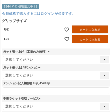
[
544
ﾎﾟｲﾝﾄ(円)還元中！]
会員価格で購入するにはログインが必要です。
グリップサイズ
G2
カートに入れる
G3
カートに入れる
ガット張り上げ（工賃のみ無料）
(
必
須
ガット張り上げテンション
)
(
必
須
テンション記入欄(例) 45p, 45×42p
)
不要ラケット引取サービス
(
必