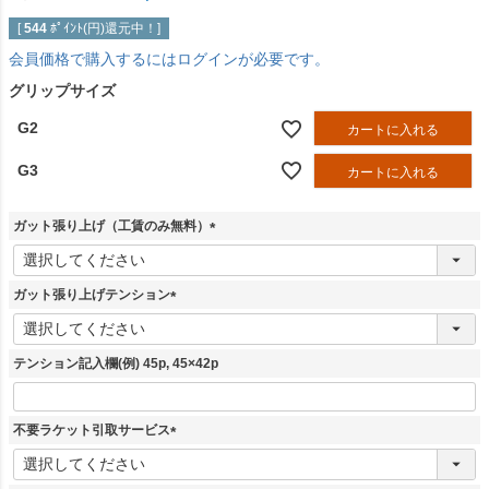
[
544
ﾎﾟｲﾝﾄ(円)還元中！]
会員価格で購入するにはログインが必要です。
グリップサイズ
G2
カートに入れる
G3
カートに入れる
ガット張り上げ（工賃のみ無料）
(
必
須
ガット張り上げテンション
)
(
必
須
テンション記入欄(例) 45p, 45×42p
)
不要ラケット引取サービス
(
必