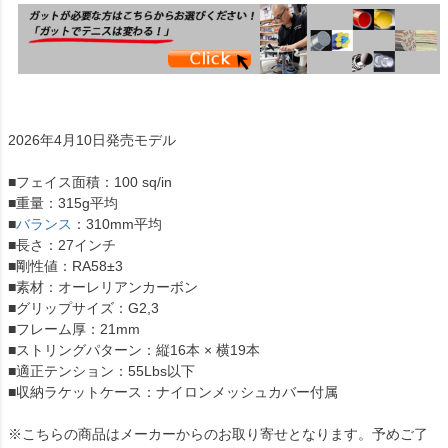
2026年4月10日発売モデル
■フェイス面積：100 sq/in
■重量：315g平均
■
バランス
：310mm平均
■長さ：27インチ
■剛性値：RA58±3
■素材：オーレリアンカーボン
■グリップサイズ：G2,3
■フレーム厚：21mm
■ストリングパターン：縦16本 × 横19本
■適正テンション：55Lbs以下
■収納ラケットケース：ナイロンメッシュカバー付属
※こちらの商品はメーカーからのお取り寄せとなります。予めご了