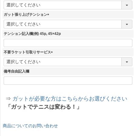
(
必
須
ガット張り上げテンション
)
(
必
須
テンション記入欄(例) 45p, 45×42p
)
不要ラケット引取りサービス
(
必
須
備考自由記入欄
)
⇒
ガットが必要な方はこちらからお選びください
「ガットでテニスは変わる！」
商品についてのお問い合わせ