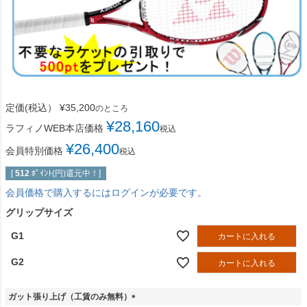
定価(税込）
¥
35,200
のところ
¥
28,160
ラフィノWEB本店価格
税込
¥
26,400
会員特別価格
税込
[
512
ﾎﾟｲﾝﾄ(円)還元中！]
会員価格で購入するにはログインが必要です。
グリップサイズ
G1
カートに入れる
G2
カートに入れる
ガット張り上げ（工賃のみ無料）