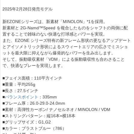
2025年2月28日発売モデル
新EZONEシリーズは、新素材「MINOLON」*1を採用。
新素材と 2G-Namd™Speed を複合したものをシャフトの両側に配
置することで雑味のない快適な打球感とパワーを実現。
また、EZONE シリーズ特有の新フレーム形状の更なるアップデート
とアイソメトリック形状によるスウィートエリアの広さでミスショ
ットを最大限に抑えながら爆発的なパワーを生み出します。
そして、振動吸収素材「VDM」による振動吸収性も合わさること
で、快適なプレーを実現します。
■フェイス面積：110平方インチ
■重量：平均255g
■長さ：27.5インチ
■
バランスポイント
：335mm
■フレーム厚：26.0-29.0-24.0mm
■素材：高弾性カーボン/ ナノセルネオ / MINOLON / VDM
■ストリングパターン：縦16本×横18本
■グリップサイズ：G1,G2
■カラー：ブラストブルー（786）