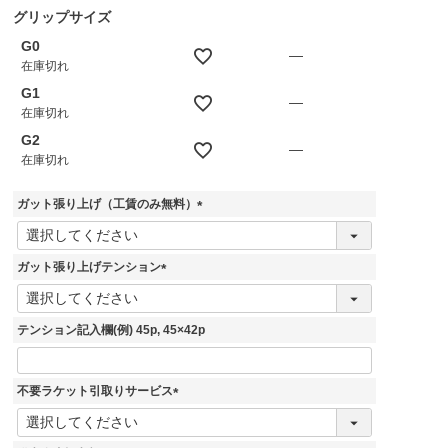
グリップサイズ
G0
—
在庫切れ
G1
—
在庫切れ
G2
—
在庫切れ
ガット張り上げ（工賃のみ無料）
(
必
須
ガット張り上げテンション
)
(
必
須
テンション記入欄(例) 45p, 45×42p
)
不要ラケット引取りサービス
(
必