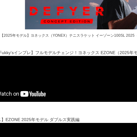
【2025年モデル】ヨネックス（YONEX）テニスラケット イーゾーン100SL 2025（EZO
x Fukky'sインプレ】フルモデルチェンジ！ヨネックス EZONE（202
】EZONE 2025年モデル ダブルス実践編