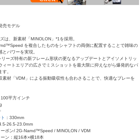
日発売モデル
ーズは、新素材「MINOLON」*1を採用。
Namd™Speed を複合したものをシャフトの両側に配置することで雑味の
感とパワーを実現。
E シリーズ特有の新フレーム形状の更なるアップデートとアイソメトリッ
ウィートエリアの広さでミスショットを最大限に抑えながら爆発的なパ
ます。
収素材「VDM」による振動吸収性も合わさることで、快適なプレーを
100平方インチ
g
チ
ント
：330mm
-26.5-23.0mm
/ 2G-Namd™Speed / MINOLON / VDM
ーン：縦16本×横18本