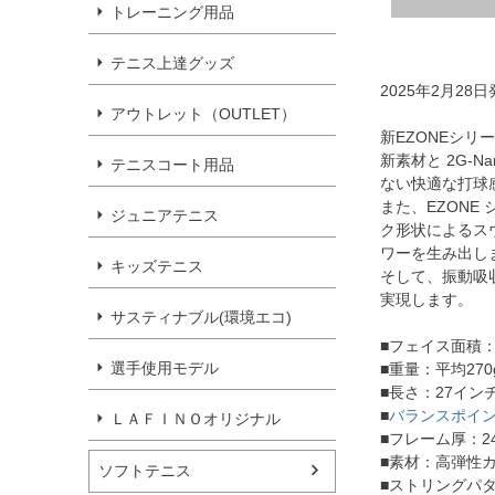
トレーニング用品
テニス上達グッズ
2025年2月28
アウトレット（OUTLET）
新EZONEシリ
新素材と 2G-
テニスコート用品
ない快適な打球
また、EZON
ジュニアテニス
ク形状によるス
ワーを生み出し
キッズテニス
そして、振動吸
実現します。
サスティナブル(環境エコ)
■フェイス面積：
選手使用モデル
■重量：平均270
■長さ：27イン
■
バランスポイ
ＬＡＦＩＮＯオリジナル
■フレーム厚：24.5
■素材：高弾性カーボン
ソフトテニス
■ストリングパタ