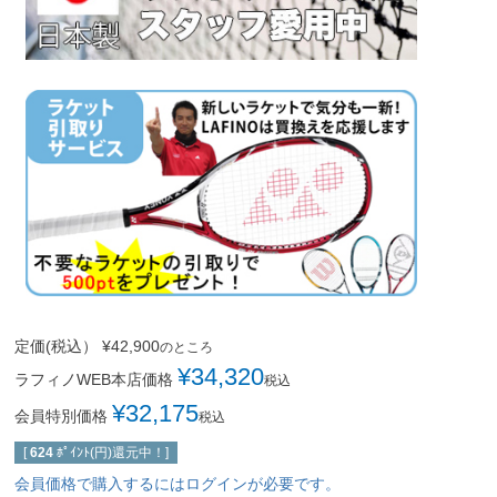
定価(税込）
¥
42,900
のところ
¥
34,320
ラフィノWEB本店価格
税込
¥
32,175
会員特別価格
税込
[
624
ﾎﾟｲﾝﾄ(円)還元中！]
会員価格で購入するにはログインが必要です。