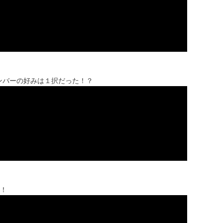
メンバーの好みは１択だった！？
！！