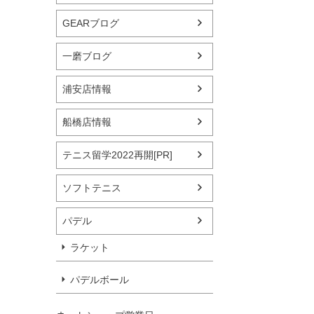
GEARブログ
一磨ブログ
浦安店情報
船橋店情報
テニス留学2022再開[PR]
ソフトテニス
パデル
ラケット
パデルボール