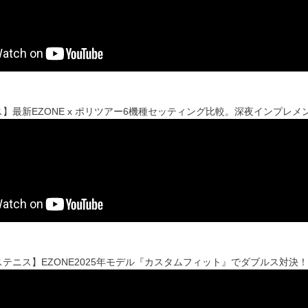
】最新EZONE x ポリツアー6機種セッティング比較。深夜インプレ
テニス】EZONE2025年モデル『カスタムフィット』でダブルス対決