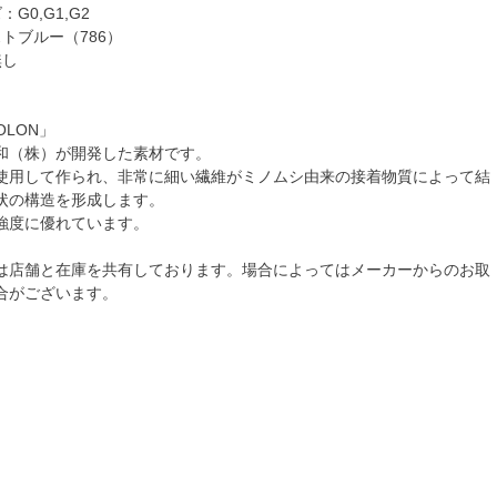
G0,G1,G2
トブルー（786）
無し
OLON」
は興和（株）が開発した素材です。
使用して作られ、非常に細い繊維がミノムシ由来の接着物質によって結
状の構造を形成します。
強度に優れています。
は店舗と在庫を共有しております。場合によってはメーカーからのお取
合がございます。