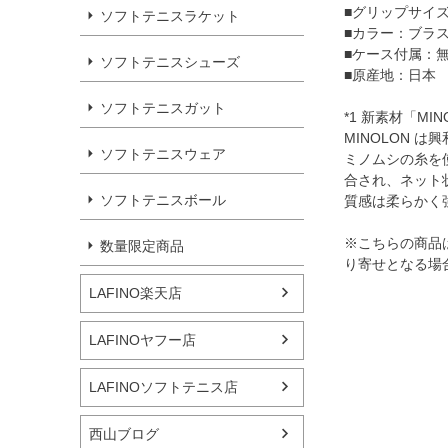
■グリップサイズ：
ソフトテニスラケット
■カラー：ブラス
■ケース付属：
ソフトテニスシューズ
■原産地：日本
ソフトテニスガット
*1 新素材「MIN
MINOLON 
ソフトテニスウェア
ミノムシの糸を
合され、ネット
ソフトテニスボール
質感は柔らかく
※こちらの商品
数量限定商品
り寄せとなる場
LAFINO楽天店
LAFINOヤフー店
LAFINOソフトテニス店
西山ブログ