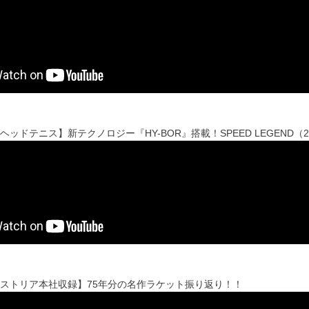
【ヘッドテニス】新テクノロジー『HY-BOR』搭載！SPEED LEGEND（
ーストリア本社収録】75年分の名作ラケット振り返り！！