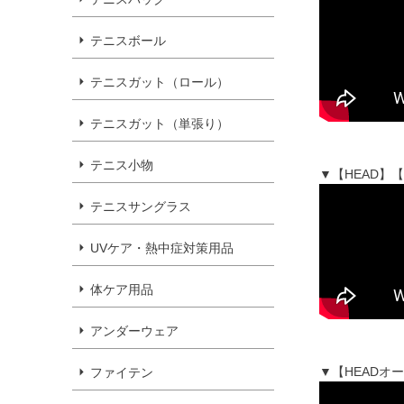
テニスボール
テニスガット（ロール）
テニスガット（単張り）
テニス小物
▼【HEAD】
テニスサングラス
UVケア・熱中症対策用品
体ケア用品
アンダーウェア
▼【HEADオ
ファイテン