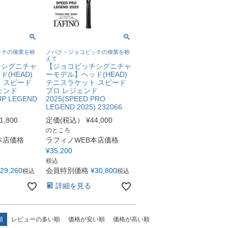
ッチの偉業を称
ノバク・ジョコビッチの偉業を称
えて
チシグニチャ
【ジョコビッチシグニチャ
(HEAD)
ーモデル】ヘッド(HEAD)
 スピード
テニスラケット スピード
ェンド
プロ レジェンド
MP LEGEND
2025(SPEED PRO
LEGEND 2025) 232066
1,800
定価(税込）
¥
44,000
のところ
本店価格
ラフィノWEB本店価格
¥
35,200
税込
29,260
会員特別価格
¥
30,800
税込
税込
詳細を見る
順
レビューの多い順
価格が安い順
価格が高い順