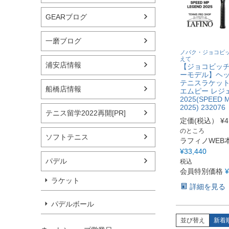
GEARブログ
一磨ブログ
ノバク・ジョコビ
えて
浦安店情報
【ジョコビッ
ーモデル】ヘッド
テニスラケット
船橋店情報
エムピー レジ
2025(SPEED 
2025) 232076
テニス留学2022再開[PR]
定価(税込）
¥
4
のところ
ソフトテニス
ラフィノWEB
¥
33,440
パデル
税込
会員特別価格
¥
ラケット
詳細を見る
パデルボール
並び替え
新着