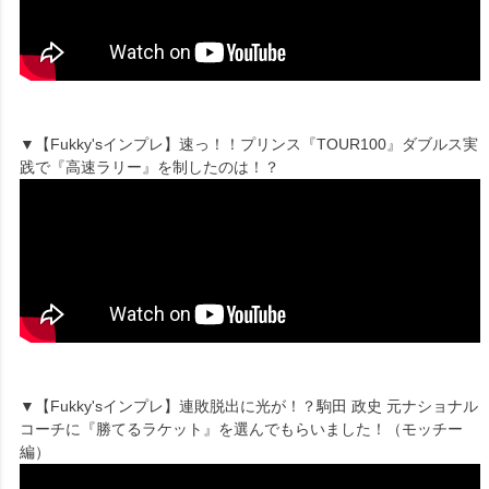
▼【Fukky'sインプレ】速っ！！プリンス『TOUR100』ダブルス実
践で『高速ラリー』を制したのは！？
▼【Fukky'sインプレ】連敗脱出に光が！？駒田 政史 元ナショナル
コーチに『勝てるラケット』を選んでもらいました！（モッチー
編）