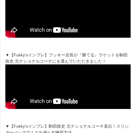
▼【Fukky'sインプレ】フッキー店長が『勝てる』ラケットを駒田
政史 元ナショナルコーチにを選んでいただきました！
▼【Fukky'sインプレ】駒田政史 元ナショナルコーチ直伝！スリン
ガーバッグでミスを減らす練習方法。