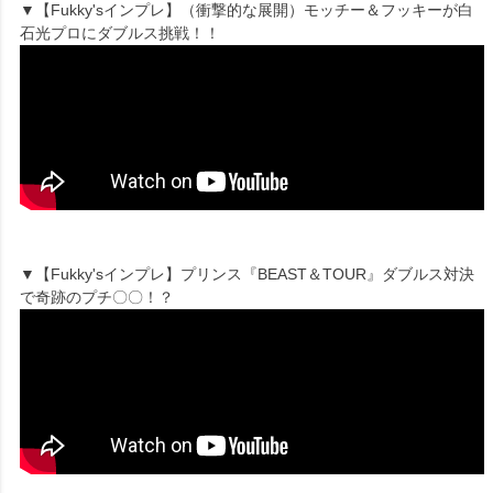
▼【Fukky'sインプレ】（衝撃的な展開）モッチー＆フッキーが白
石光プロにダブルス挑戦！！
▼【Fukky'sインプレ】プリンス『BEAST＆TOUR』ダブルス対決
で奇跡のプチ〇〇！？