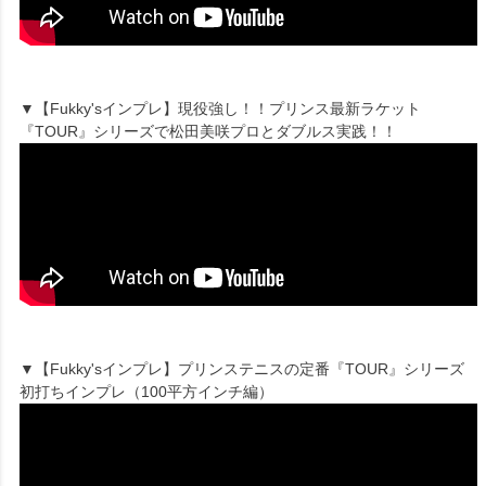
▼【Fukky'sインプレ】現役強し！！プリンス最新ラケット
『TOUR』シリーズで松田美咲プロとダブルス実践！！
▼【Fukky'sインプレ】プリンステニスの定番『TOUR』シリーズ
初打ちインプレ（100平方インチ編）