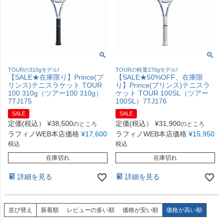
TOURの310gモデル!
TOURの軽量270gモデル!
【SALE★在庫限り】Prince(プ
【SALE★50%OFF、在庫限
リンス)テニスラケット TOUR
り】Prince(プリンス)テニスラ
100 310g（ツアー100 310g）
ケット TOUR 100SL（ツアー
7TJ175
100SL）7TJ176
SALE
SALE
定価(税込）
¥
38,500
定価(税込）
¥
31,900
のところ
のところ
ラフィノWEB本店価格
¥
17,600
ラフィノWEB本店価格
¥
15,950
税込
税込
在庫切れ
在庫切れ
詳細を見る
詳細を見る
並び替え
新着順
レビューの多い順
価格が安い順
価格が高い順