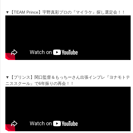
▼【TEAM Prince】宇野真彩プロの『マイラケ』探し選定会！！
▼【プリンス】関口監督＆もっちーさん出張インプレ『ヨナモトテ
ニススクール』で6年振りの再会！！