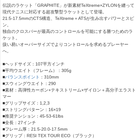
伝説のラケット「GRAPHITE」が新素材TeXtreme×ZYLONを纏って
現代テニスに対応する超攻撃型ラケットとして登場。
21.5-17.5mmのCTS構造、TeXtreme＋ATSが生み出すパワーとスピ
ン。
独自のクロスバーが最高のコントロールを可能にする勝つためのラ
ケット。
扱い易いオーバーサイズでよりコントロールを求めるプレーヤー
へ。
■ヘッドサイズ：107平方インチ
■平均ウエイト（フレーム）：305g
■
バランスポイント
：310mm
■スウィングウエイト：290
■素材：高弾性カーボン+テキストリーム×ザイロン＋高分子エラスト
マー
■グリップサイズ：1,2,3
■ストリングパターン：16×19
■推奨テンション：45-53-61lbs
■全長：27インチ
■フレーム厚：21.5-20.0-17.5mm
■グリップ：RESI TEX TOUR ECO（ブラック）