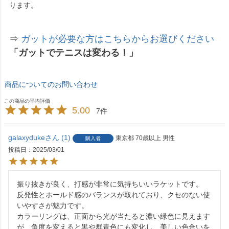
ります。
⇒
ガットが必要な方はこちらからお選びください
「ガットでテニスは変わる！」
商品についてのお問い合わせ
5.00
7
galaxyduke
1
東京都
70歳以上
男性
購入者
投稿日
2025/03/01
振り抜きが良く、打感が非常に気持ちいいラケットです。

反発性とホールド感のバランスが取れており、クセのない使
いやすさが魅力です。

カラーリングは、正面から光が当たると濃い緑色に見えます
が、角度を変えると黒や群青色にも変化し、美しい色合いを