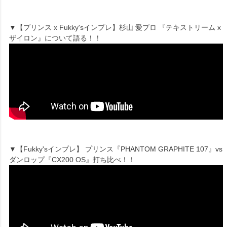
▼【プリンス x Fukky'sインプレ】杉山 愛プロ 『テキストリーム x
ザイロン』について語る！！
▼【Fukky'sインプレ】 プリンス『PHANTOM GRAPHITE 107』vs
ダンロップ『CX200 OS』打ち比べ！！