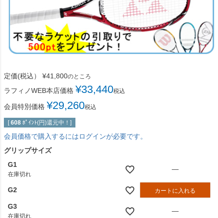
定価(税込）
¥
41,800
のところ
¥
33,440
ラフィノWEB本店価格
税込
¥
29,260
会員特別価格
税込
[
608
ﾎﾟｲﾝﾄ(円)還元中！]
会員価格で購入するにはログインが必要です。
グリップサイズ
G1
—
在庫切れ
G2
カートに入れる
G3
—
在庫切れ