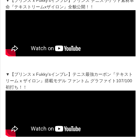
▼【プリンス x Fukky'sインプレ】プリンス テニスラケット素材革
命『テキストリームxザイロン』全貌公開！！
▼【プリンス x Fukky'sインプレ】テニス最強カーボン『テキスト
リーム x ザイロン』搭載モデル ファントム グラファイト107/100
初打ち！！