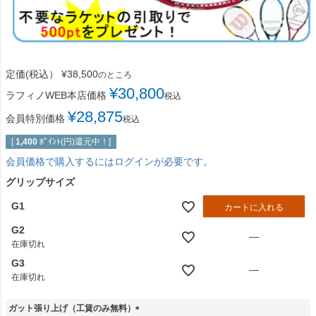
定価(税込）
¥
38,500
のところ
¥
30,800
ラフィノWEB本店価格
税込
¥
28,875
会員特別価格
税込
[
1,400
ﾎﾟｲﾝﾄ(円)還元中！]
会員価格で購入するにはログインが必要です。
グリップサイズ
G1
カートに入れる
G2
—
在庫切れ
G3
—
在庫切れ
ガット張り上げ（工賃のみ無料）