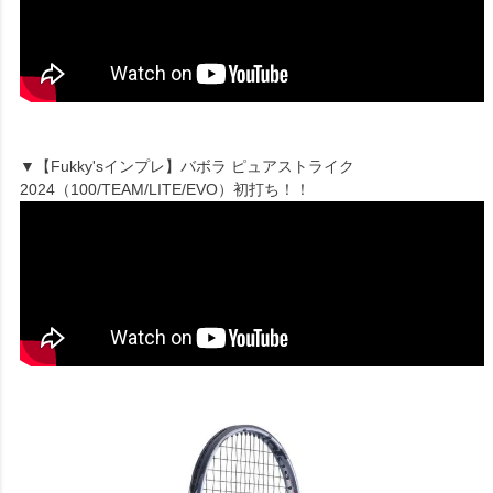
▼【Fukky'sインプレ】バボラ ピュアストライク
2024（100/TEAM/LITE/EVO）初打ち！！