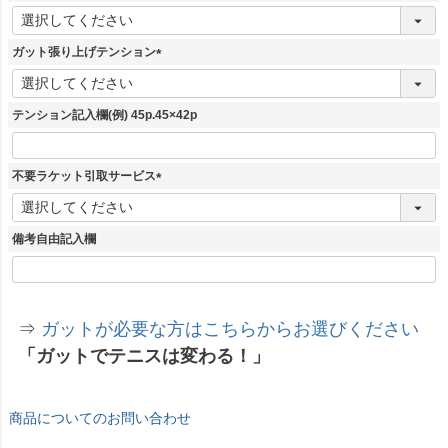
(
必
須
ガット張り上げテンション
)
(
必
須
テンション記入欄(例) 45p.45×42p
)
不要ラケット引取サービス
(
必
須
備考自由記入欄
)
⇒
ガットが必要な方はこちらからお選びください
「ガットでテニスは変わる！」
商品についてのお問い合わせ