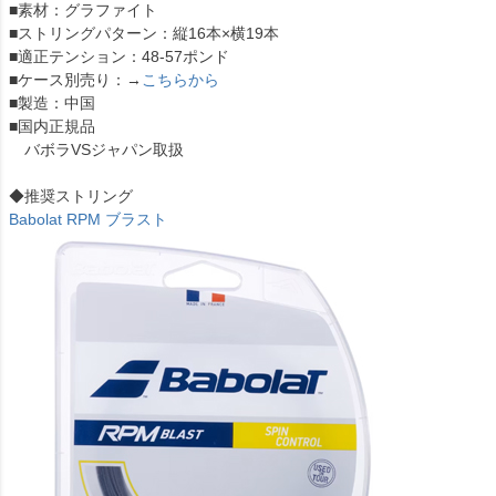
■素材：グラファイト
■ストリングパターン：縦16本×横19本
■適正テンション：48-57ポンド
■ケース別売り：→
こちらから
■製造：中国
■国内正規品
バボラVSジャパン取扱
◆推奨ストリング
Babolat RPM ブラスト