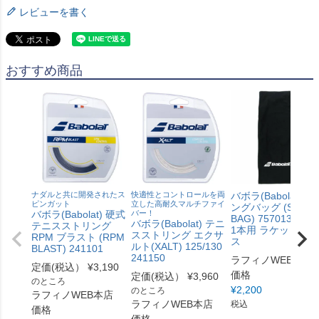
レビューを書く
おすすめ商品
ナダルと共に開発されたス
快適性とコントロールを両
バボラ(Babolat) ス
ピンガット
立した高耐久マルチファイ
ングバッグ (SLING
バボラ(Babolat) 硬式
バー！
BAG) 757013 テニ
バボラ(Babolat) テニ
テニスストリング
1本用 ラケットケー
スストリング エクサ
RPM ブラスト (RPM
ス
ルト(XALT) 125/130
BLAST) 241101
241150
ラフィノWEB本店
定価(税込）
¥
3,190
価格
定価(税込）
¥
3,960
のところ
¥
2,200
のところ
ラフィノWEB本店
ラフィノWEB本店
税込
価格
価格