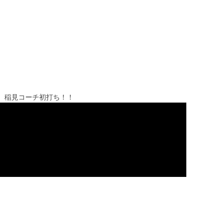
315g） 稲見コーチ初打ち！！