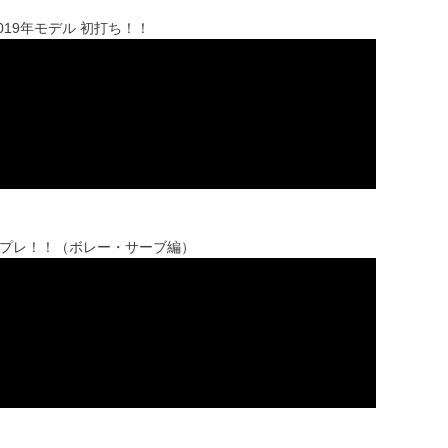
019年モデル 初打ち！！
インプレ！！（ボレー・サーブ編）