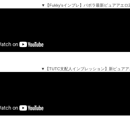
▼【Fukky'sインプレ】バボラ最新ピュアアエロ201
▼【TUTC支配人インプレッション】新ピュアア