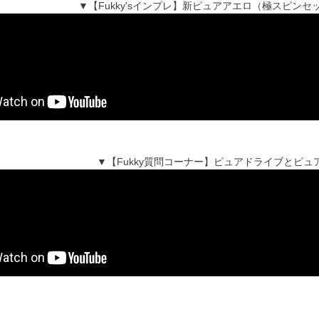
▼【Fukky'sインプレ】新ピュアアエロ（極スピン
▼【Fukky質問コーナー】ピュアドライブとピ