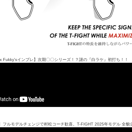
ibre x Fukky'sインプレ】次期〇〇シリーズ！？謎の『白ラケ』初打ち！！
ibre】フルモデルチェンジで村松コーチ歓喜。T-FIGHT 2025年モデル 全