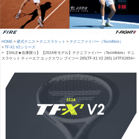
HOME
硬式テニス
テニスラケット
テクニファイバー（Tecnifibre）
TF-X1 V2シリーズ
【SALE★在庫限り】 【2024年モデル】テクニファイバー（Tecnifebre）テニ
スラケット ティーエフ エックスワン ブイツー 285(TF-X1 V2 285) 14TFX2854+