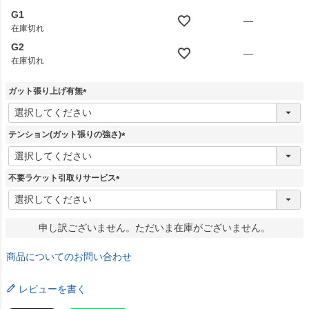
G1
—
在庫切れ
G2
—
在庫切れ
ガット張り上げ有無
(
必
須
テンション(ガット張りの強さ)
)
(
必
須
不要ラケット引取りサービス
)
(
必
須
申し訳ございません。ただいま在庫がございません。
)
商品についてのお問い合わせ
レビューを書く