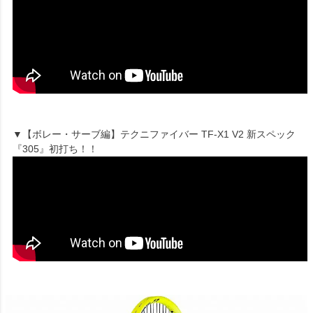
▼【ボレー・サーブ編】テクニファイバー TF-X1 V2 新スペック
『305』初打ち！！