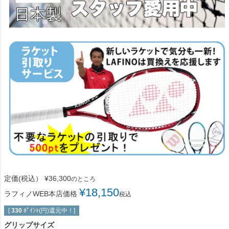
定価(税込）
¥
36,300
のところ
¥
18,150
ラフィノWEB本店価格
税込
[
330
ﾎﾟｲﾝﾄ(円)還元中！]
グリップサイズ