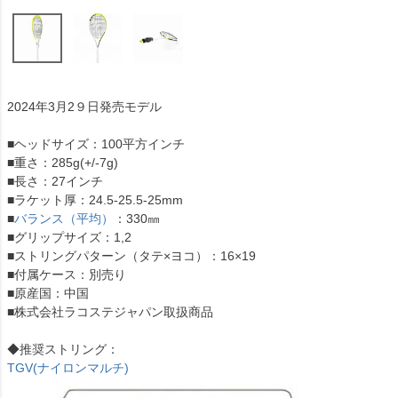
2024年3月2９日発売モデル
■ヘッドサイズ：100平方インチ
■重さ：285g(+/-7g)
■長さ：27インチ
■ラケット厚：24.5-25.5-25mm
■
バランス（平均）
：330㎜
■グリップサイズ：1,2
■ストリングパターン（タテ×ヨコ）：16×19
■付属ケース：別売り
■原産国：中国
■株式会社ラコステジャパン取扱商品
◆推奨ストリング：
TGV(ナイロンマルチ)