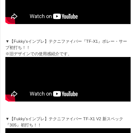
▼【Fukky'sインプレ】テクニファイバー『TF-X1』ボレー・サー
ブ初打ち！！
※旧デザインでの使用感紹介です。
▼【Fukky'sインプレ】テクニファイバー TF-X1 V2 新スペック
『305』初打ち！！