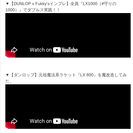
▼【DUNLOP x Fukky'sインプレ】全員『LX1000（#守りの
1000）』でダブルス実践！！
▼【ダンロップ】元祖魔法系ラケット『LX 800』を魔改造してみ
た。