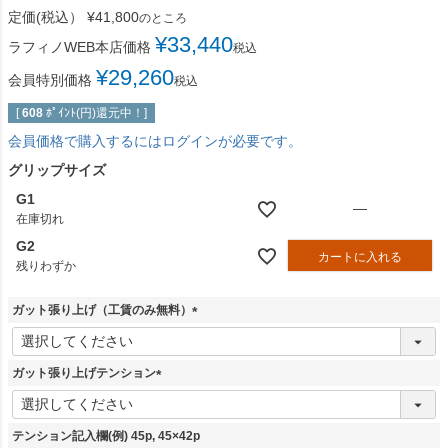
定価(税込）
¥
41,800
のところ
¥
33,440
ラフィノWEB本店価格
税込
¥
29,260
会員特別価格
税込
[
608
ﾎﾟｲﾝﾄ(円)還元中！]
会員価格で購入するにはログインが必要です。
グリップサイズ
G1
—
在庫切れ
G2
カートに入れる
残りわずか
ガット張り上げ（工賃のみ無料）
(
必
須
ガット張り上げテンション
)
(
必
須
テンション記入欄(例) 45p, 45×42p